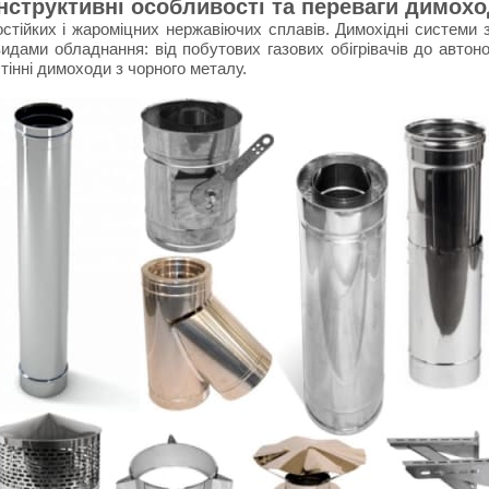
нструктивні особливості та переваги димохо
ких і жароміцних нержавіючих сплавів. Димохідні системи з 
 видами обладнання: від побутових газових обігрівачів до автон
тінні димоходи з чорного металу.