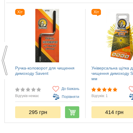
Хіт
Хіт
Ручка-коловорот для чищення
Універсальна щітка 
димоходу Savent
чищення димоходу S
мм
нь
До бажань
Відгуків немає
Відгуків: 1
ти
Порівняти
295
грн
414
грн