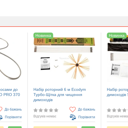
Новинка
Новинка
росами до
Набір роторний 6 м Ecodym
Набір рото
O PRO 370
Турбо-Щітка для чищення
димоходів
димоходів
До бажань
До бажань
Відгуків немає
Відгуків нем
Порівняти
Порівняти