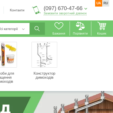
UA
RU
(097) 670-47-66
Контакти
Замовити зворотний дзвінок
сі категорії
Бажання
Порівняти
Кошик
оби для
Конструктор
ищення
димоходів
моходів