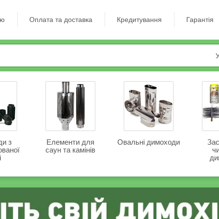
ію
Оплата та доставка
Кредитування
Гарантія
У
и з
Елементи для
Овальні димоходи
Зас
ованої
саун та камінів
ч
і
ди