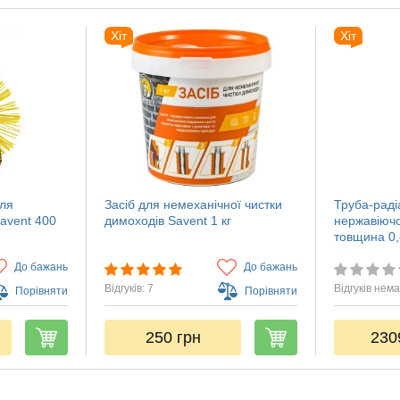
Хіт
Хіт
для
Засіб для немеханічної чистки
Труба-раді
avent 400
димоходів Savent 1 кг
нержавіючо
товщина 0
До бажань
До бажань
Відгуків: 7
Відгуків нем
Порівняти
Порівняти
250
грн
23