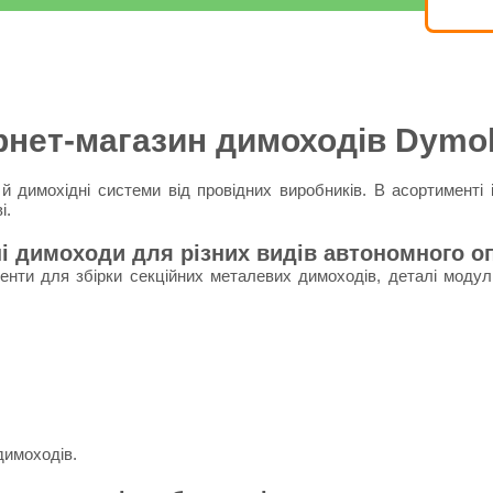
рнет-магазин димоходів Dym
имохідні системи від провідних виробників. В асортименті 
і.
ні димоходи для різних видів автономного о
енти для збірки секційних металевих димоходів, деталі модул
димоходів.