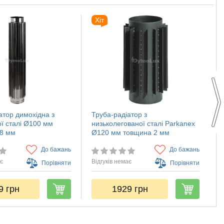
Хіт
атор димохідна з
Труба-радіатор з
К
ї сталі Ø100 мм
низьколегованої сталі Parkanex
н
,8 мм
Ø120 мм товщина 2 мм
4
До бажань
До бажань
ає
Відгуків немає
В
Порівняти
Порівняти
09
грн
1929
грн