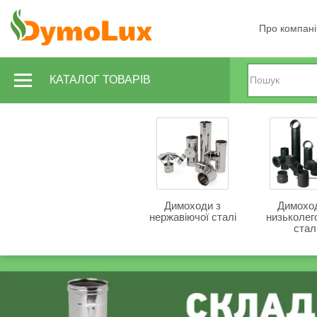
Про компан
КАТАЛОГ ТОВАРІВ
Димоходи з
Димоход
нержавіючої сталі
низьколег
стал