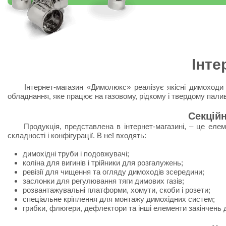
Інте
Інтернет-магазин «Димолюкс» реалізує якісні димоходи й д
обладнання, яке працює на газовому, рідкому і твердому палив
Секцій
Продукція, представлена ​​в інтернет-магазині, – це елем
складності і конфігурації. В неї входять:
димохідні труби і подовжувачі;
коліна для вигинів і трійники для розгалужень;
ревізії для чищення та огляду димоходів зсередини;
заслонки для регулювання тяги димових газів;
розвантажувальні платформи, хомути, скоби і розети;
спеціальне кріплення для монтажу димохідних систем;
грибки, флюгери, дефлектори та інші елементи закінчень 