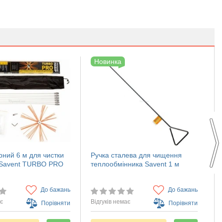
Новинка
рний 6 м для чистки
Ручка сталева для чищення
Ш
 Savent TURBO PRO
теплообмінника Savent 1 м
н
т
До бажань
До бажань
ає
Відгуків немає
В
Порівняти
Порівняти