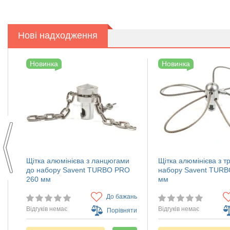
Нові надходження
Новинка
Новинка
ї
Щітка алюмінієва з ланцюгами
Щітка алюмінієва з т
до набору Savent TURBO PRO
набору Savent TURB
260 мм
мм
нь
До бажань
Відгуків немає
Відгуків немає
ти
Порівняти