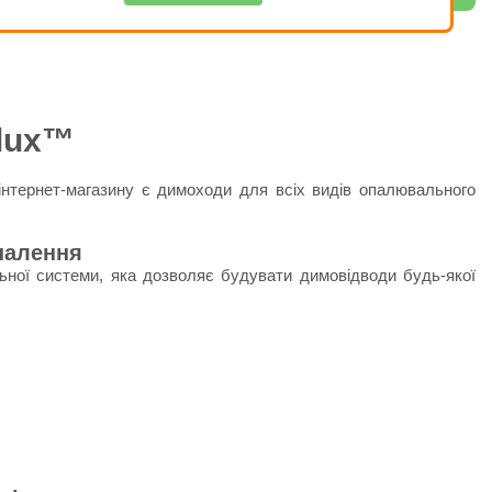
olux™
інтернет-магазину є димоходи для всіх видів опалювального
палення
ьної системи, яка дозволяє будувати димовідводи будь-якої