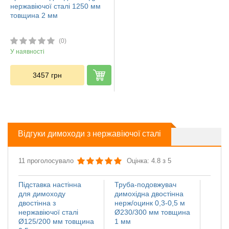
нержавіючої сталі 1250 мм
товщина 2 мм
(0)
У наявності
3457
грн
Відгуки димоходи з нержавіючої сталі
11 проголосувало
Оцінка: 4.8 з 5
Підставка настінна
Труба-подовжувач
Іскро
для димоходу
димохідна двостінна
димох
двостінна з
нерж/оцинк 0,3-0,5 м
нержа
нержавіючої сталі
Ø230/300 мм товщина
Ø110
Ø125/200 мм товщина
1 мм
мм