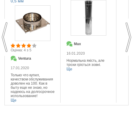
0,5 мм
Max
О
Оцінка: 4 з 5
16.01.2020
14.01
Ventura
Нормальна якість, але
Якісна
трохи гріється зовні.
Реком
17.01.2020
Ще
Ще
Только что купил,
качеством обслуживания
доволен на 100. Как в
быту еще не знаю, но
надеюсь на долгосрочное
использование!
Ще