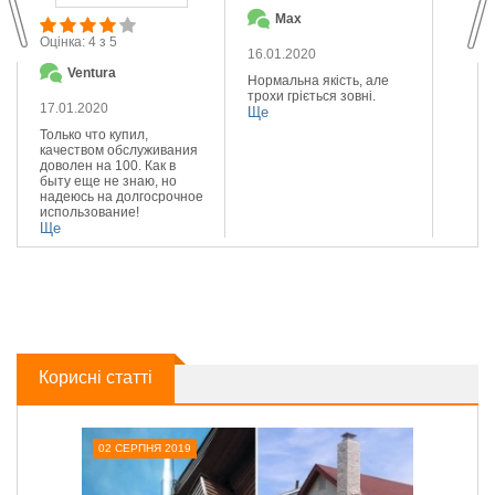
Max
О
Оцінка: 4 з 5
16.01.2020
14.01
Ventura
Нормальна якість, але
Якісна
трохи гріється зовні.
Реком
17.01.2020
Ще
Ще
Только что купил,
качеством обслуживания
доволен на 100. Как в
быту еще не знаю, но
надеюсь на долгосрочное
использование!
Ще
Корисні статті
02 СЕРПНЯ 2019