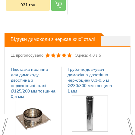
931
грн
Відгуки димоходи з нержавіючої сталі
11 проголосувало
Оцінка: 4.8 з 5
Підставка настінна
Труба-подовжувач
Іскро
для димоходу
димохідна двостінна
димох
двостінна з
нерж/оцинк 0,3-0,5 м
нержа
нержавіючої сталі
Ø230/300 мм товщина
Ø110
Ø125/200 мм товщина
1 мм
мм
0,5 мм