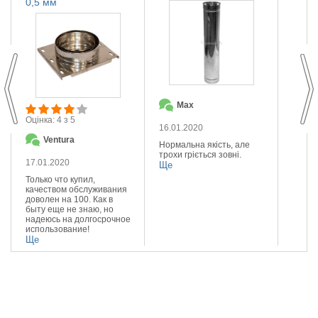
0,5 мм
Max
О
Оцінка: 4 з 5
16.01.2020
14.01
Ventura
Нормальна якість, але
Якісна
трохи гріється зовні.
Реком
17.01.2020
Ще
Ще
Только что купил,
качеством обслуживания
доволен на 100. Как в
быту еще не знаю, но
надеюсь на долгосрочное
использование!
Ще