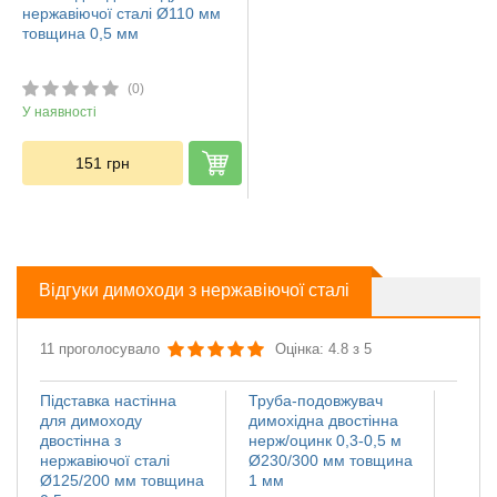
нержавіючої сталі Ø110 мм
товщина 0,5 мм
(0)
У наявності
151
грн
Відгуки димоходи з нержавіючої сталі
11 проголосувало
Оцінка: 4.8 з 5
Підставка настінна
Труба-подовжувач
Іскро
для димоходу
димохідна двостінна
димох
двостінна з
нерж/оцинк 0,3-0,5 м
нержа
нержавіючої сталі
Ø230/300 мм товщина
Ø110
Ø125/200 мм товщина
1 мм
мм