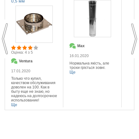
0,5 мм
Max
О
Оцінка: 4 з 5
16.01.2020
14.01
Ventura
Нормальна якість, але
Якісна
трохи гріється зовні.
Реком
17.01.2020
Ще
Ще
Только что купил,
качеством обслуживания
доволен на 100. Как в
быту еще не знаю, но
надеюсь на долгосрочное
использование!
Ще