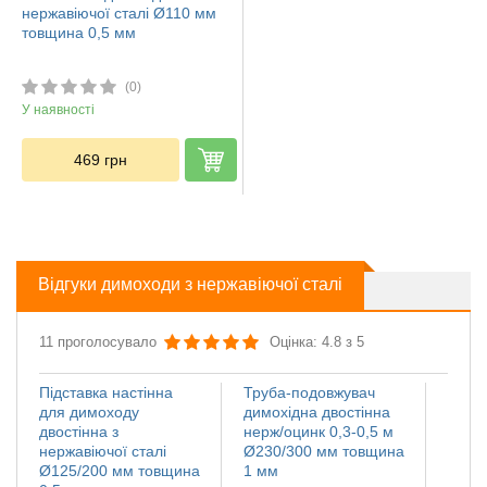
нержавіючої сталі Ø110 мм
товщина 0,5 мм
(0)
У наявності
469
грн
Відгуки димоходи з нержавіючої сталі
11 проголосувало
Оцінка: 4.8 з 5
Підставка настінна
Труба-подовжувач
Іскро
для димоходу
димохідна двостінна
димох
двостінна з
нерж/оцинк 0,3-0,5 м
нержа
нержавіючої сталі
Ø230/300 мм товщина
Ø110
Ø125/200 мм товщина
1 мм
мм