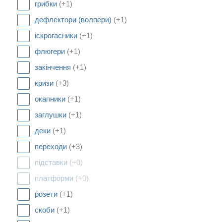
грибки
(+1)
дефлектори (волпери)
(+1)
іскрогасники
(+1)
флюгери
(+1)
закінчення
(+1)
кризи
(+3)
окапники
(+1)
заглушки
(+1)
деки
(+1)
переходи
(+3)
підставки
(+0)
платформи
(+0)
розети
(+1)
скоби
(+1)