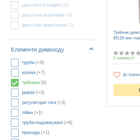
двостінні (сендвіч)
(0)
двостінні нерж/нерж
(0)
двостінні нерж/оцинк
(0)
Трійник димо
Ø120 мм тов
Елементи димоходу
У наявності
труби
(+9)
коліна
(+7)
До бажан
трійники
(6)
ревізії
(+3)
регулятори тяги
(+3)
лійки
(+1)
труби-подовжувачі
(+6)
проходи
(+1)