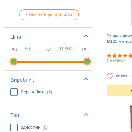
Очистити усі фільтри
Трійник димо
Ціна
Ø120 мм тов
від
до
грн
У наявності
До бажан
Виробник
Версія Люкс
(6)
Тип
одностінні
(6)