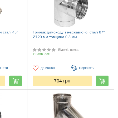
ї сталі 45°
Трійник димоходу з нержавіючої сталі 87°
Ø120 мм товщина 0,8 мм
Відгуків немає
У наявності
вняти
До бажань
Порівняти
704
грн