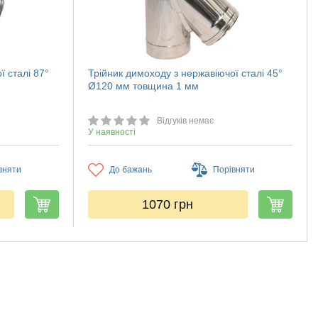
ї сталі 87°
Трійник димоходу з нержавіючої сталі 45°
Ø120 мм товщина 1 мм
Відгуків немає
У наявності
вняти
До бажань
Порівняти
1070
грн