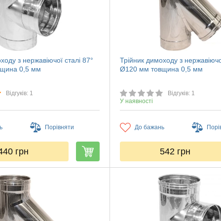
ходу з нержавіючої сталі 87°
Трійник димоходу з нержавіючо
щина 0,5 мм
Ø120 мм товщина 0,5 мм
Відгуків: 1
Відгуків: 1
У наявності
ь
Порівняти
До бажань
Порі
440
грн
542
грн