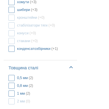
хомути
(+3)
шибери
(+3)
кронштейни
(+0)
стабілізатори тяги
(+0)
конуси
(+0)
стакани
(+0)
конденсатозбірники
(+1)
Товщина сталі
0,5 мм
(2)
0,8 мм
(2)
1 мм
(2)
2 мм
(0)