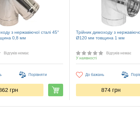
ходу з нержавіючої сталі 45°
Трійник димоходу з нержавіючо
щина 0,8 мм
Ø120 мм товщина 1 мм
Відгуків немає
Відгуків немає
У наявності
ь
Порівняти
До бажань
Порі
862
грн
874
грн