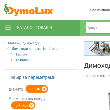
Про компан
КАТАЛОГ ТОВАРІВ
Магазин димоходів
Димоходи з нержавіючої сталі
120 мм
Трійники
Димоход
товарів в катего
Підбір за параметрами
120 мм
Діаметр
Елементи димоходу
трійники