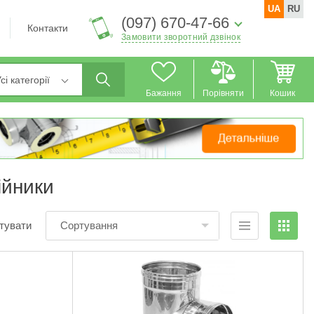
UA
RU
(097) 670-47-66
Контакти
Замовити зворотний дзвінок
сі категорії
Бажання
Порівняти
Кошик
ійники
тувати
Сортування