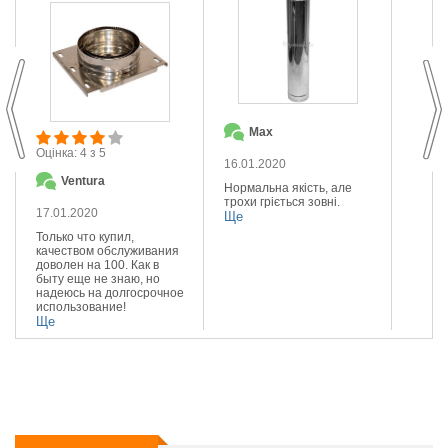
Max
О
Оцінка: 4 з 5
16.01.2020
14.01
Ventura
Нормальна якість, але
Якісна
трохи гріється зовні.
Реком
17.01.2020
Ще
Ще
Только что купил,
качеством обслуживания
доволен на 100. Как в
быту еще не знаю, но
надеюсь на долгосрочное
использование!
Ще