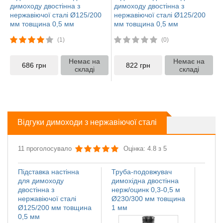
димоходу двостінна з
димоходу двостінна з
нержавіючої сталі Ø125/200
нержавіючої сталі Ø125/200
мм товщина 0,5 мм
мм товщина 0,5 мм
(1)
(0)
Немає на
Немає на
686
грн
822
грн
складі
складі
Відгуки димоходи з нержавіючої сталі
11 проголосувало
Оцінка: 4.8 з 5
Підставка настінна
Труба-подовжувач
Іскро
для димоходу
димохідна двостінна
димох
двостінна з
нерж/оцинк 0,3-0,5 м
нержа
нержавіючої сталі
Ø230/300 мм товщина
Ø110
Ø125/200 мм товщина
1 мм
мм
0,5 мм