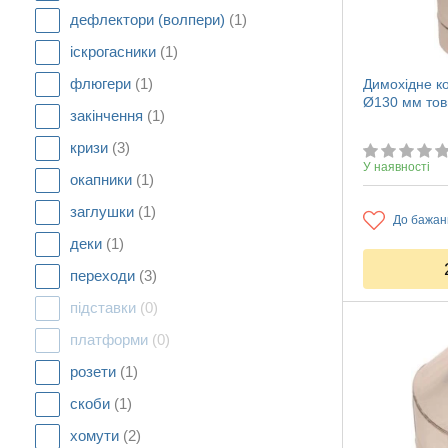
дефлектори (волпери)
(1)
іскрогасники
(1)
флюгери
(1)
Димохідне ко
Ø130 мм тов
закінчення
(1)
кризи
(3)
У наявності
окапники
(1)
заглушки
(1)
До бажан
деки
(1)
переходи
(3)
підставки
(0)
платформи
(0)
розети
(1)
скоби
(1)
хомути
(2)