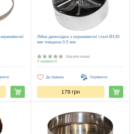
 нержавіючої
Лійка димохідна з нержавіючої сталі Ø130
мм товщина 0,5 мм
Відгуків немає
У наявності
вняти
До бажань
Порівняти
179
грн