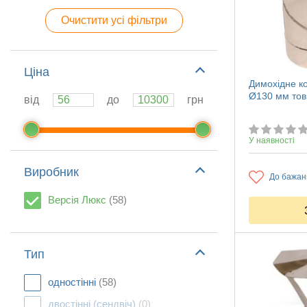
Очистити усі фільтри
Ціна
Димохідне ко
Ø130 мм тов
від
до
грн
У наявності
Виробник
До бажан
Версія Люкс
(58)
Тип
одностінні
(58)
двостінні (сендвіч)
(0)