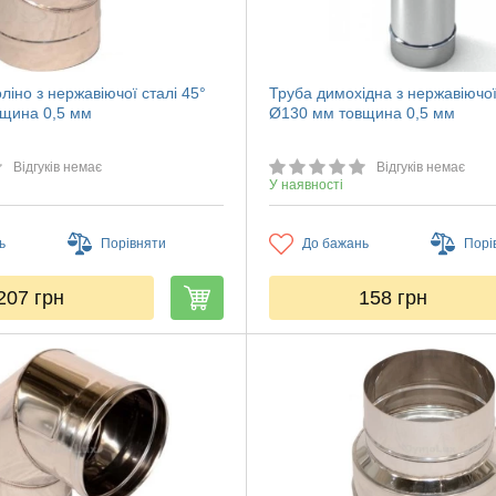
ліно з нержавіючої сталі 45°
Труба димохідна з нержавіючої
щина 0,5 мм
Ø130 мм товщина 0,5 мм
Відгуків немає
Відгуків немає
У наявності
ь
Порівняти
До бажань
Порі
207
грн
158
грн