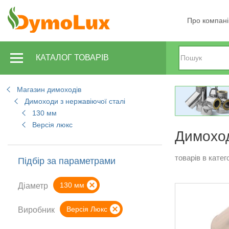
Про компан
КАТАЛОГ ТОВАРІВ
Магазин димоходів
Димоходи з нержавіючої сталі
130 мм
Версія люкс
Димоход
товарів в катего
Підбір за параметрами
130 мм
Діаметр
Версія Люкс
Виробник