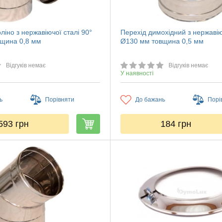
ліно з нержавіючої сталі 90°
Перехід димохідний з нержавію
щина 0,8 мм
Ø130 мм товщина 0,5 мм
Відгуків немає
Відгуків немає
У наявності
ь
Порівняти
До бажань
Порі
593
грн
184
грн