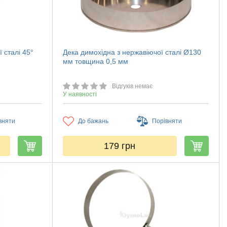
 сталі 45°
Дека димохідна з нержавіючої сталі Ø130
мм товщина 0,5 мм
Відгуків немає
У наявності
вняти
До бажань
Порівняти
179
грн