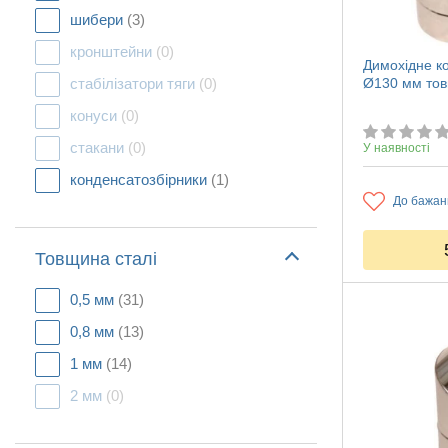
шибери
(3)
кронштейни
(0)
Димохідне ко
стабілізатори тяги
(0)
Ø130 мм тов
конуси
(0)
стакани
(0)
У наявності
конденсатозбірники
(1)
До бажан
Товщина сталі
0,5 мм
(31)
0,8 мм
(13)
1 мм
(14)
2 мм
(0)