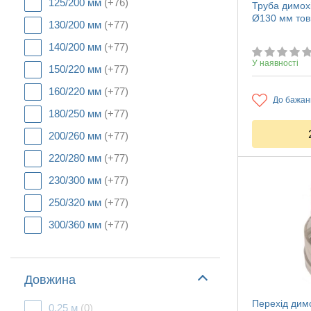
125/200 мм
(+76)
Труба димохі
Ø130 мм тов
130/200 мм
(+77)
140/200 мм
(+77)
У наявності
150/220 мм
(+77)
160/220 мм
(+77)
До бажан
180/250 мм
(+77)
200/260 мм
(+77)
220/280 мм
(+77)
230/300 мм
(+77)
250/320 мм
(+77)
300/360 мм
(+77)
Довжина
Перехід димо
0,25 м
(0)