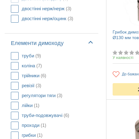
двостінні нерж/нерж
(3)
двостінні нерж/оцинк
(3)
Грибок димох
Ø130 мм тов
Елементи димоходу
труби
(9)
У наявності
коліна
(7)
До бажан
трійники
(6)
ревізії
(3)
регулятори тяги
(3)
лійки
(1)
труби-подовжувачі
(6)
проходи
(1)
грибки
(1)