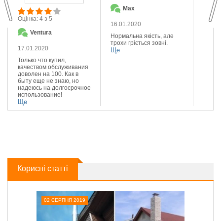
Max
О
Оцінка: 4 з 5
16.01.2020
14.01
Ventura
Нормальна якість, але
Якісна
трохи гріється зовні.
Реком
17.01.2020
Ще
Ще
Только что купил,
качеством обслуживания
доволен на 100. Как в
быту еще не знаю, но
надеюсь на долгосрочное
использование!
Ще
Корисні статті
02 СЕРПНЯ 2019