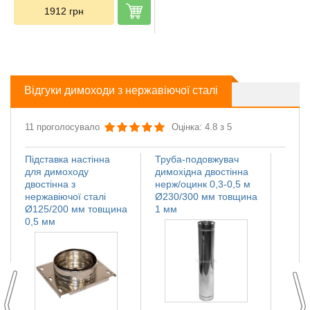
1912
грн
Відгуки димоходи з нержавіючої сталі
11 проголосувало
Оцінка: 4.8 з 5
Підставка настінна
Труба-подовжувач
Іскро
для димоходу
димохідна двостінна
димох
двостінна з
нерж/оцинк 0,3-0,5 м
нержа
нержавіючої сталі
Ø230/300 мм товщина
Ø110
Ø125/200 мм товщина
1 мм
мм
0,5 мм