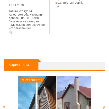
трохи гріється зовні.
Реком
17.01.2020
Ще
Ще
Только что купил,
качеством обслуживания
доволен на 100. Как в
быту еще не знаю, но
надеюсь на долгосрочное
использование!
Ще
Корисні статті
02 СЕРПНЯ 2019