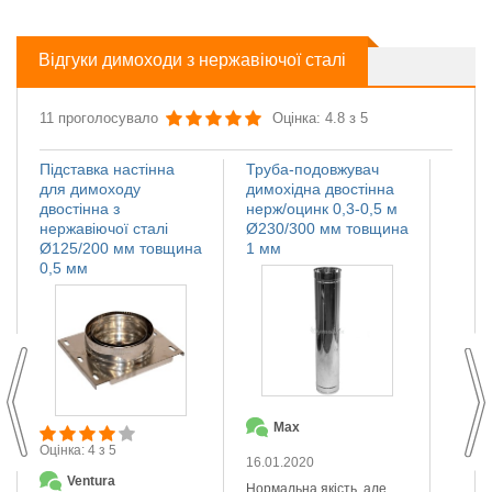
Відгуки димоходи з нержавіючої сталі
11 проголосувало
Оцінка: 4.8 з 5
Підставка настінна
Труба-подовжувач
Іскро
для димоходу
димохідна двостінна
димох
двостінна з
нерж/оцинк 0,3-0,5 м
нержа
нержавіючої сталі
Ø230/300 мм товщина
Ø110
Ø125/200 мм товщина
1 мм
мм
0,5 мм
Max
О
Оцінка: 4 з 5
16.01.2020
14.01
Ventura
Нормальна якість, але
Якісна