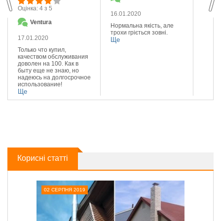
Оцінка: 4 з 5
16.01.2020
14.01
Ventura
Нормальна якість, але
Якісна
трохи гріється зовні.
Реком
17.01.2020
Ще
Ще
Только что купил,
качеством обслуживания
доволен на 100. Как в
быту еще не знаю, но
надеюсь на долгосрочное
использование!
Ще
Корисні статті
02 СЕРПНЯ 2019