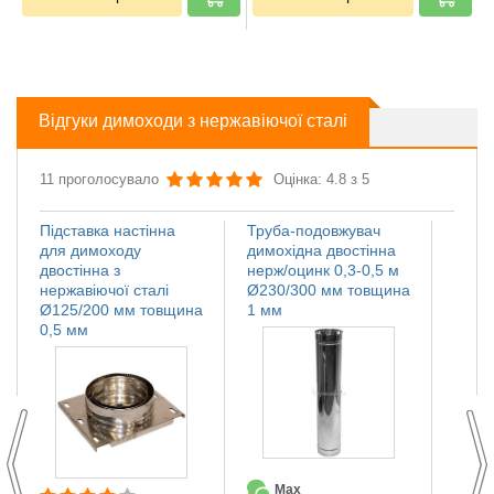
Відгуки димоходи з нержавіючої сталі
11 проголосувало
Оцінка: 4.8 з 5
Підставка настінна
Труба-подовжувач
Іскро
для димоходу
димохідна двостінна
димох
двостінна з
нерж/оцинк 0,3-0,5 м
нержа
нержавіючої сталі
Ø230/300 мм товщина
Ø110
Ø125/200 мм товщина
1 мм
мм
0,5 мм
Max
О