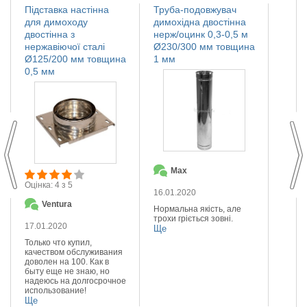
Підставка настінна
Труба-подовжувач
Іскро
для димоходу
димохідна двостінна
димох
двостінна з
нерж/оцинк 0,3-0,5 м
нержа
нержавіючої сталі
Ø230/300 мм товщина
Ø110
Ø125/200 мм товщина
1 мм
мм
0,5 мм
Max
О
Оцінка: 4 з 5
16.01.2020
14.01
Ventura
Нормальна якість, але
Якісна
трохи гріється зовні.
Реком
17.01.2020
Ще
Ще
Только что купил,
качеством обслуживания
доволен на 100. Как в
быту еще не знаю, но
надеюсь на долгосрочное
использование!
Ще