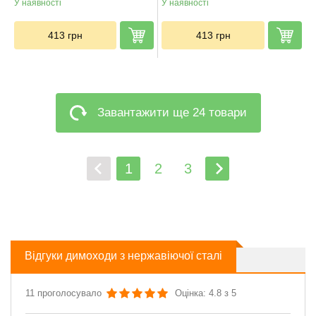
У наявності
У наявності
413
грн
413
грн
Завантажити ще 24 товари
1
2
3
Відгуки димоходи з нержавіючої сталі
11 проголосувало
Оцінка: 4.8 з 5