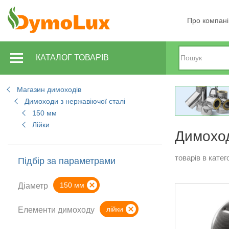
Про компан
КАТАЛОГ ТОВАРІВ
Магазин димоходів
Димоходи з нержавіючої сталі
150 мм
Лійки
Димоход
товарів в катего
Підбір за параметрами
150 мм
Діаметр
лійки
Елементи димоходу