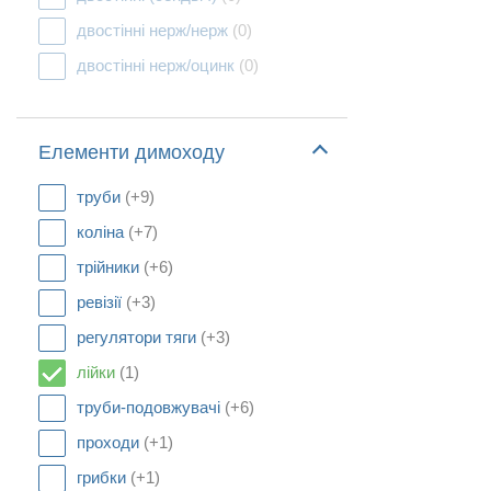
двостінні нерж/нерж
(0)
двостінні нерж/оцинк
(0)
Елементи димоходу
труби
(+9)
коліна
(+7)
трійники
(+6)
ревізії
(+3)
регулятори тяги
(+3)
лійки
(1)
труби-подовжувачі
(+6)
проходи
(+1)
грибки
(+1)