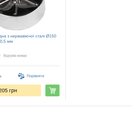
дна з нержавіючої сталі Ø150
0,5 мм
Відгуків немає
ь
Порівняти
205
грн