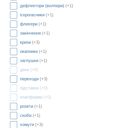
дефлектори (волпери)
(+1)
іскрогасники
(+1)
флюгери
(+1)
закінчення
(+1)
кризи
(+3)
окапники
(+1)
заглушки
(+1)
деки
(+0)
переходи
(+3)
підставки
(+0)
платформи
(+0)
розети
(+1)
скоби
(+1)
хомути
(+3)