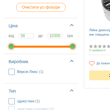
Очистити усі фільтри
Ціна
Лійка димохі
мм товщина 
від
до
грн
У наявності
Виробник
До бажан
Версія Люкс
(1)
Тип
одностінні
(1)
двостінні (сендвіч)
(0)