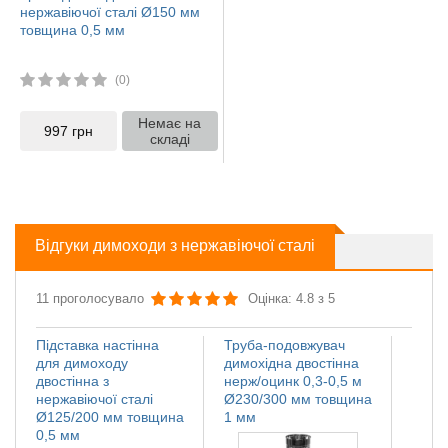
нержавіючої сталі Ø150 мм
товщина 0,5 мм
(0)
Немає на
997
грн
складі
Відгуки димоходи з нержавіючої сталі
11 проголосувало
Оцінка: 4.8 з 5
Підставка настінна
Труба-подовжувач
Іскро
для димоходу
димохідна двостінна
димох
двостінна з
нерж/оцинк 0,3-0,5 м
нержа
нержавіючої сталі
Ø230/300 мм товщина
Ø110
Ø125/200 мм товщина
1 мм
мм
0,5 мм