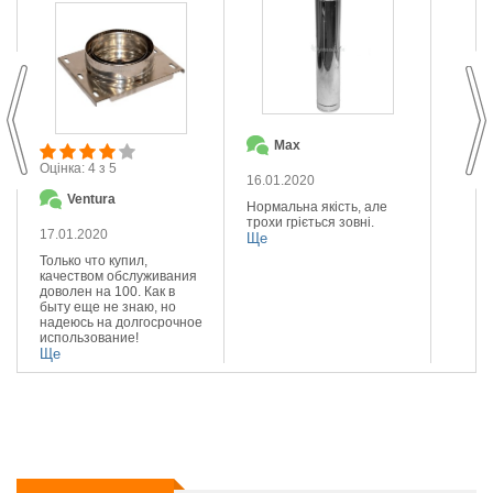
Max
О
Оцінка: 4 з 5
16.01.2020
14.01
Ventura
Нормальна якість, але
Якісна
трохи гріється зовні.
Реком
17.01.2020
Ще
Ще
Только что купил,
качеством обслуживания
доволен на 100. Как в
быту еще не знаю, но
надеюсь на долгосрочное
использование!
Ще