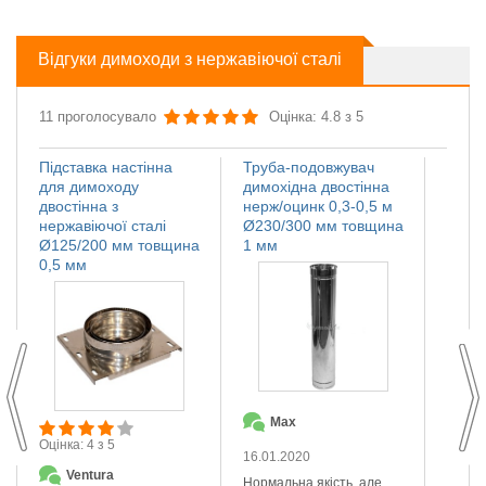
Відгуки димоходи з нержавіючої сталі
11 проголосувало
Оцінка: 4.8 з 5
Підставка настінна
Труба-подовжувач
Іскро
для димоходу
димохідна двостінна
димох
двостінна з
нерж/оцинк 0,3-0,5 м
нержа
нержавіючої сталі
Ø230/300 мм товщина
Ø110
Ø125/200 мм товщина
1 мм
мм
0,5 мм
Max
О
Оцінка: 4 з 5
16.01.2020
14.01
Ventura
Нормальна якість, але
Якісна