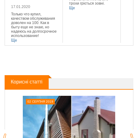
трохи гріється зовні.
Реком
17.01.2020
Ще
Ще
Только что купил,
качеством обслуживания
доволен на 100. Как в
быту еще не знаю, но
надеюсь на долгосрочное
использование!
Ще
Корисні статті
02 СЕРПНЯ 2019