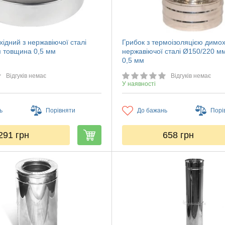
ідний з нержавіючої сталі
Грибок з термоізоляцією димох
 товщина 0,5 мм
нержавіючої сталі Ø150/220 м
0,5 мм
Відгуків немає
Відгуків немає
У наявності
ь
Порівняти
До бажань
Порі
291
грн
658
грн