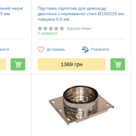
інний нерж/
Підставка підлогова для димоходу
,5 мм
двостінна з нержавіючої сталі Ø150/220 мм
товщина 0,5 мм
Відгуків немає
У наявності
вняти
До бажань
Порівняти
1369
грн