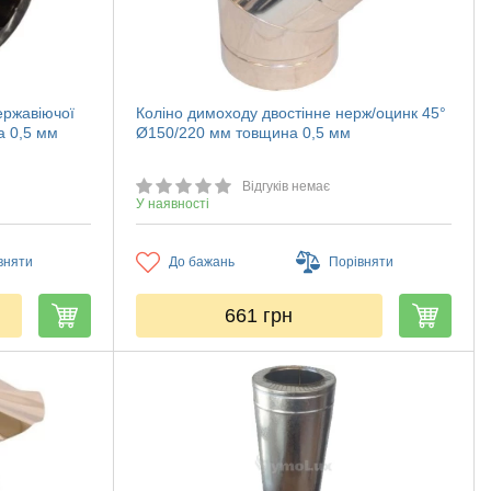
ержавіючої
Коліно димоходу двостінне нерж/оцинк 45°
а 0,5 мм
Ø150/220 мм товщина 0,5 мм
Відгуків немає
У наявності
вняти
До бажань
Порівняти
661
грн