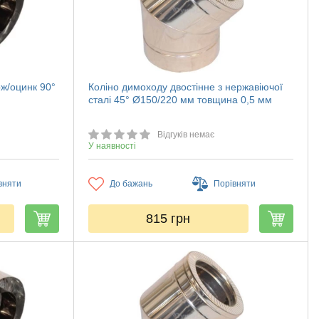
рж/оцинк 90°
Коліно димоходу двостінне з нержавіючої
сталі 45° Ø150/220 мм товщина 0,5 мм
Відгуків немає
У наявності
вняти
До бажань
Порівняти
815
грн