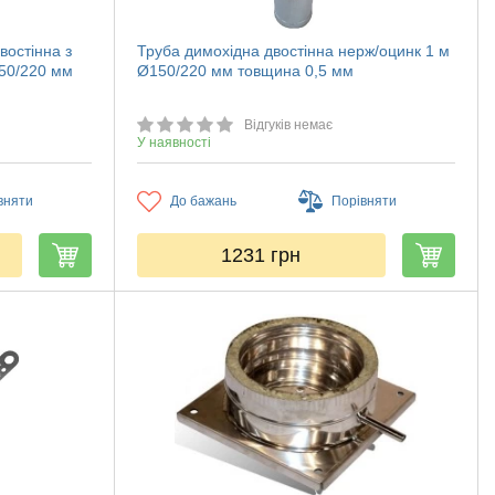
востінна з
Труба димохідна двостінна нерж/оцинк 1 м
150/220 мм
Ø150/220 мм товщина 0,5 мм
Відгуків немає
У наявності
вняти
До бажань
Порівняти
1231
грн