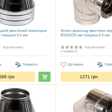
ідний двостінний нерж/оцинк
Коліно димоходу двостінне не
 товщина 0,5 мм
Ø150/220 мм товщина 0,5 мм
Відгуків немає
Відгуків немає
У наявності
ь
Порівняти
До бажань
Порі
589
грн
1271
грн