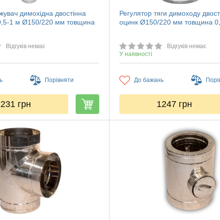
жувач димохідна двостінна
Регулятор тяги димоходу двост
0,5-1 м Ø150/220 мм товщина
оцинк Ø150/220 мм товщина 0
Відгуків немає
Відгуків немає
У наявності
ь
Порівняти
До бажань
Порі
1231
грн
1247
грн