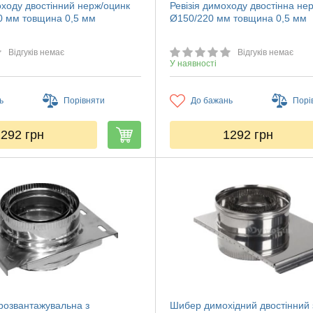
оходу двостінний нерж/оцинк
Ревізія димоходу двостінна не
0 мм товщина 0,5 мм
Ø150/220 мм товщина 0,5 мм
Відгуків немає
Відгуків немає
У наявності
ь
Порівняти
До бажань
Порі
1292
грн
1292
грн
озвантажувальна з
Шибер димохідний двостінний 