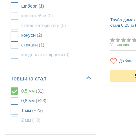
шибери
(1)
кронштейни
(0)
Труба димохі
стабілізатори тяги
(0)
сталі 0,25 
конуси
(2)
стакани
(1)
У наявності
конденсатозбірники
(0)
До бажан
Товщина сталі
0,5 мм
(31)
0,8 мм
(+23)
1 мм
(+23)
2 мм
(+0)