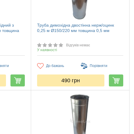
ідний з
Труба димохідна двостінна нерж/оцинк
м товщина
0,25 м Ø150/220 мм товщина 0,5 мм
Відгуків немає
У наявності
вняти
До бажань
Порівняти
490
грн