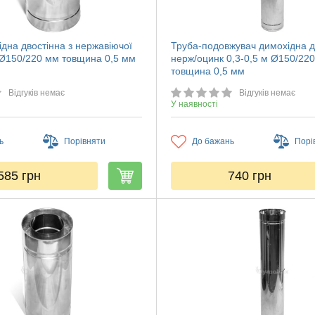
дна двостінна з нержавіючої
Труба-подовжувач димохідна д
м Ø150/220 мм товщина 0,5 мм
нерж/оцинк 0,3-0,5 м Ø150/22
товщина 0,5 мм
Відгуків немає
Відгуків немає
У наявності
ь
Порівняти
До бажань
Порі
585
грн
740
грн