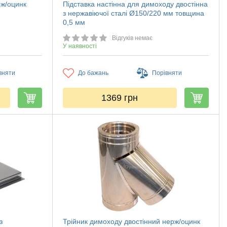
рж/оцинк
Підставка настінна для димоходу двостінна
з нержавіючої сталі Ø150/220 мм товщина
0,5 мм
Відгуків немає
У наявності
вняти
До бажань
Порівняти
1369
грн
з
Трійник димоходу двостінний нерж/оцинк