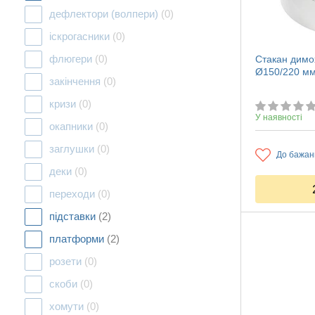
дефлектори (волпери)
(0)
іскрогасники
(0)
флюгери
(0)
Стакан димох
Ø150/220 мм
закінчення
(0)
кризи
(0)
У наявності
окапники
(0)
заглушки
(0)
До бажан
деки
(0)
переходи
(0)
підставки
(2)
платформи
(2)
розети
(0)
скоби
(0)
хомути
(0)