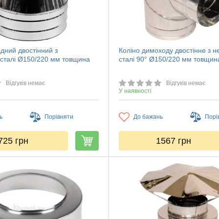
дний двостінний з
Коліно димоходу двостінне з н
 сталі Ø150/220 мм товщина
сталі 90° Ø150/220 мм товщин
Відгуків немає
Відгуків немає
У наявності
ь
Порівняти
До бажань
Порі
725
грн
1567
грн