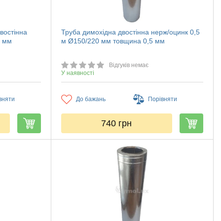
востінна
Труба димохідна двостінна нерж/оцинк 0,5
0 мм
м Ø150/220 мм товщина 0,5 мм
Відгуків немає
У наявності
вняти
До бажань
Порівняти
740
грн