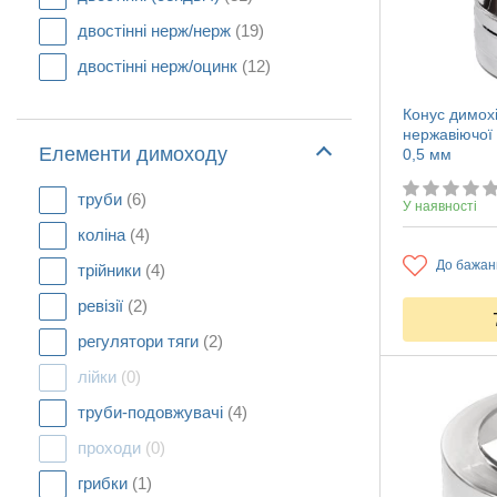
двостінні нерж/нерж
(19)
двостінні нерж/оцинк
(12)
Конус димохі
нержавіючої
Елементи димоходу
0,5 мм
труби
(6)
У наявності
коліна
(4)
До бажан
трійники
(4)
ревізії
(2)
регулятори тяги
(2)
лійки
(0)
труби-подовжувачі
(4)
проходи
(0)
грибки
(1)