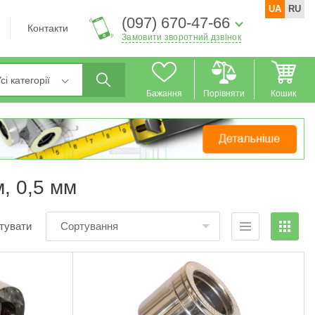
UA
RU
(097) 670-47-66
Контакти
Замовити зворотний дзвінок
сі категорії
Бажання
Порівняти
Кошик
, 0,5 мм
тувати
Сортування