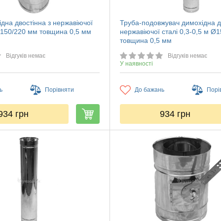
дна двостінна з нержавіючої
Труба-подовжувач димохідна д
 Ø150/220 мм товщина 0,5 мм
нержавіючої сталі 0,3-0,5 м Ø
товщина 0,5 мм
Відгуків немає
Відгуків немає
У наявності
ь
Порівняти
До бажань
Порі
934
грн
934
грн