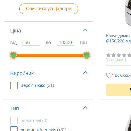
Очистити усі фільтри
Ціна
Конус димох
Ø150/220 мм
від
до
грн
У наявності
Виробник
До бажан
Версія Люкс
(31)
Тип
одностінні
(0)
двостінні (сендвіч)
(31)