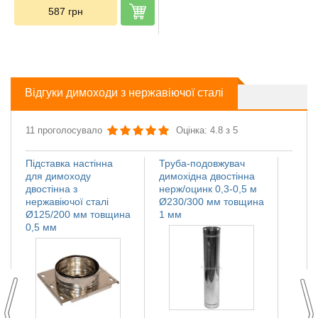
587
грн
Відгуки димоходи з нержавіючої сталі
11 проголосувало
Оцінка: 4.8 з 5
Підставка настінна
Труба-подовжувач
Іскро
для димоходу
димохідна двостінна
димох
двостінна з
нерж/оцинк 0,3-0,5 м
нержа
нержавіючої сталі
Ø230/300 мм товщина
Ø110
Ø125/200 мм товщина
1 мм
мм
0,5 мм