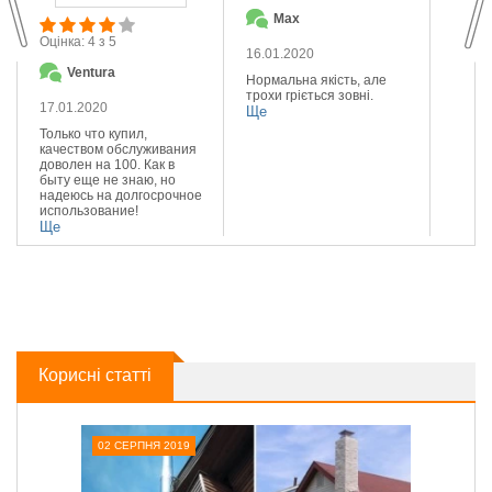
Max
О
Оцінка: 4 з 5
16.01.2020
14.01
Ventura
Нормальна якість, але
Якісна
трохи гріється зовні.
Реком
17.01.2020
Ще
Ще
Только что купил,
качеством обслуживания
доволен на 100. Как в
быту еще не знаю, но
надеюсь на долгосрочное
использование!
Ще
Корисні статті
02 СЕРПНЯ 2019