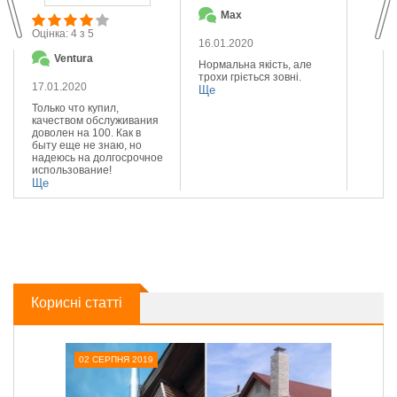
Max
О
Оцінка: 4 з 5
16.01.2020
14.01
Ventura
Нормальна якість, але
Якісна
трохи гріється зовні.
Реком
17.01.2020
Ще
Ще
Только что купил,
качеством обслуживания
доволен на 100. Как в
быту еще не знаю, но
надеюсь на долгосрочное
использование!
Ще
Корисні статті
02 СЕРПНЯ 2019