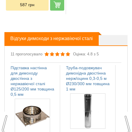
587
грн
Відгуки димоходи з нержавіючої сталі
11 проголосувало
Оцінка: 4.8 з 5
Підставка настінна
Труба-подовжувач
Іскро
для димоходу
димохідна двостінна
димох
двостінна з
нерж/оцинк 0,3-0,5 м
нержа
нержавіючої сталі
Ø230/300 мм товщина
Ø110
Ø125/200 мм товщина
1 мм
мм
0,5 мм