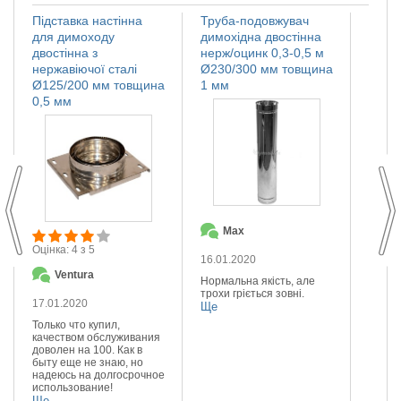
Підставка настінна
Труба-подовжувач
Іскро
для димоходу
димохідна двостінна
димох
двостінна з
нерж/оцинк 0,3-0,5 м
нержа
нержавіючої сталі
Ø230/300 мм товщина
Ø110
Ø125/200 мм товщина
1 мм
мм
0,5 мм
Max
О
Оцінка: 4 з 5
16.01.2020
14.01
Ventura
Нормальна якість, але
Якісна
трохи гріється зовні.
Реком
17.01.2020
Ще
Ще
Только что купил,
качеством обслуживания
доволен на 100. Как в
быту еще не знаю, но
надеюсь на долгосрочное
использование!
Ще