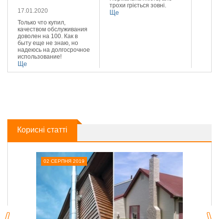
трохи гріється зовні.
Реком
17.01.2020
Ще
Ще
Только что купил,
качеством обслуживания
доволен на 100. Как в
быту еще не знаю, но
надеюсь на долгосрочное
использование!
Ще
Корисні статті
02 СЕРПНЯ 2019