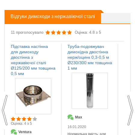
Відгуки димоходи з нержавіючої сталі
11 проголосувало
Оцінка: 4.8 з 5
Підставка настінна
Труба-подовжувач
Іскро
для димоходу
димохідна двостінна
димох
двостінна з
нерж/оцинк 0,3-0,5 м
нержа
нержавіючої сталі
Ø230/300 мм товщина
Ø110
Ø125/200 мм товщина
1 мм
мм
0,5 мм
Max
О
Оцінка: 4 з 5
16.01.2020
14.01
Ventura
Нормальна якість, але
Якісна