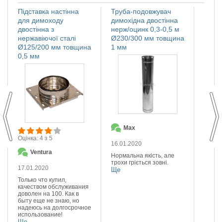
Підставка настінна
Труба-подовжувач
Іскро
для димоходу
димохідна двостінна
димох
двостінна з
нерж/оцинк 0,3-0,5 м
нержа
нержавіючої сталі
Ø230/300 мм товщина
Ø110
Ø125/200 мм товщина
1 мм
мм
0,5 мм
Max
О
Оцінка: 4 з 5
16.01.2020
14.01
Ventura
Нормальна якість, але
Якісна
трохи гріється зовні.
Реком
17.01.2020
Ще
Ще
Только что купил,
качеством обслуживания
доволен на 100. Как в
быту еще не знаю, но
надеюсь на долгосрочное
использование!
Ще