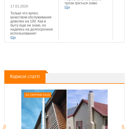
трохи гріється зовні.
Реком
17.01.2020
Ще
Ще
Только что купил,
качеством обслуживания
доволен на 100. Как в
быту еще не знаю, но
надеюсь на долгосрочное
использование!
Ще
Корисні статті
02 СЕРПНЯ 2019