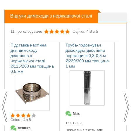
Відгуки димоходи з нержавіючої сталі
11 проголосувало
Оцінка: 4.8 з 5
Підставка настінна
Труба-подовжувач
Іскро
для димоходу
димохідна двостінна
димох
двостінна з
нерж/оцинк 0,3-0,5 м
нержа
нержавіючої сталі
Ø230/300 мм товщина
Ø110
Ø125/200 мм товщина
1 мм
мм
0,5 мм
Max
О
Оцінка: 4 з 5
16.01.2020
14.01
Ventura
Нормальна якість, але
Якісна