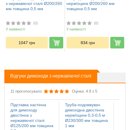
з нержавіючої сталі Ø200/260
нерж/оцинк Ø200/260 мм
мм товщина 0,5 мм
товщина 0,5 мм
(0)
(0)
У наявності
У наявності
1047
грн
834
грн
Відгуки димоходи з нержавіючої сталі
11 проголосувало
Оцінка: 4.8 з 5
Підставка настінна
Труба-подовжувач
Іскро
для димоходу
димохідна двостінна
димох
двостінна з
нерж/оцинк 0,3-0,5 м
нержа
нержавіючої сталі
Ø230/300 мм товщина
Ø110
Ø125/200 мм товщина
1 мм
мм