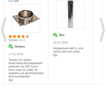
0,5 мм
Max
О
Оцінка: 4 з 5
16.01.2020
14.01
Ventura
Нормальна якість, але
Якісна
трохи гріється зовні.
Реком
17.01.2020
Ще
Ще
Только что купил,
качеством обслуживания
доволен на 100. Как в
быту еще не знаю, но
надеюсь на долгосрочное
использование!
Ще