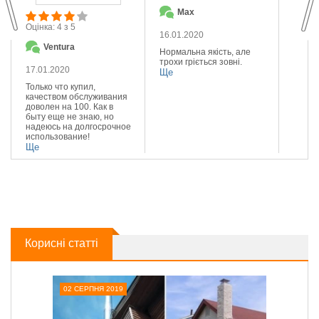
Max
О
Оцінка: 4 з 5
16.01.2020
14.01
Ventura
Нормальна якість, але
Якісна
трохи гріється зовні.
Реком
17.01.2020
Ще
Ще
Только что купил,
качеством обслуживания
доволен на 100. Как в
быту еще не знаю, но
надеюсь на долгосрочное
использование!
Ще
Корисні статті
02 СЕРПНЯ 2019