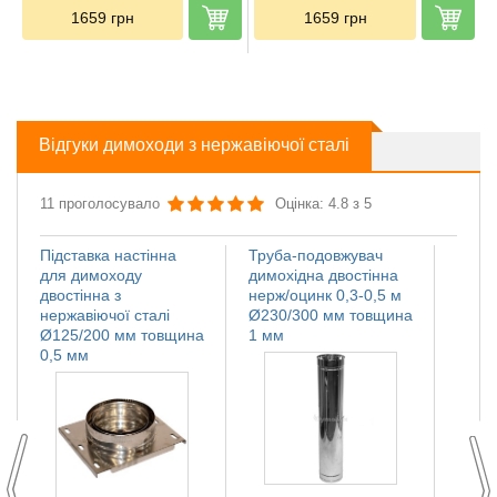
1659
грн
1659
грн
Відгуки димоходи з нержавіючої сталі
11 проголосувало
Оцінка: 4.8 з 5
Підставка настінна
Труба-подовжувач
Іскро
для димоходу
димохідна двостінна
димох
двостінна з
нерж/оцинк 0,3-0,5 м
нержа
нержавіючої сталі
Ø230/300 мм товщина
Ø110
Ø125/200 мм товщина
1 мм
мм
0,5 мм