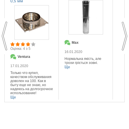
0,5 мм
Max
О
Оцінка: 4 з 5
16.01.2020
14.01
Ventura
Нормальна якість, але
Якісна
трохи гріється зовні.
Реком
17.01.2020
Ще
Ще
Только что купил,
качеством обслуживания
доволен на 100. Как в
быту еще не знаю, но
надеюсь на долгосрочное
использование!
Ще