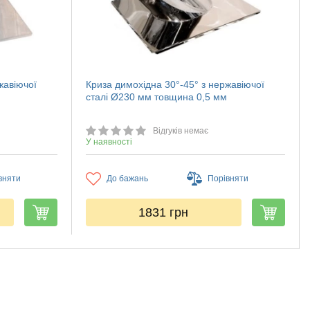
жавіючої
Криза димохідна 30°-45° з нержавіючої
сталі Ø230 мм товщина 0,5 мм
Відгуків немає
У наявності
вняти
До бажань
Порівняти
1831
грн