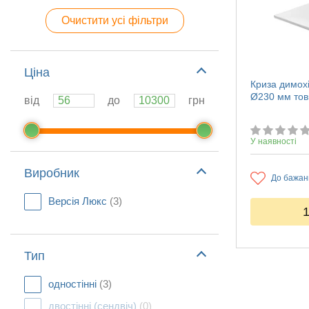
Очистити усі фільтри
Ціна
Криза димохі
Ø230 мм тов
від
до
грн
У наявності
Виробник
До бажан
Версія Люкс
(3)
Тип
одностінні
(3)
двостінні (сендвіч)
(0)