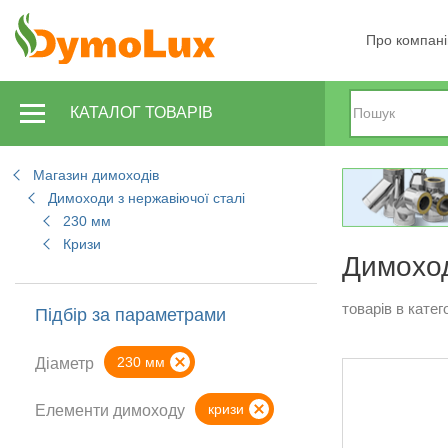
Про компан
КАТАЛОГ ТОВАРІВ
Магазин димоходів
Димоходи з нержавіючої сталі
230 мм
Кризи
Димоход
товарів в катего
Підбір за параметрами
230 мм
Діаметр
кризи
Елементи димоходу