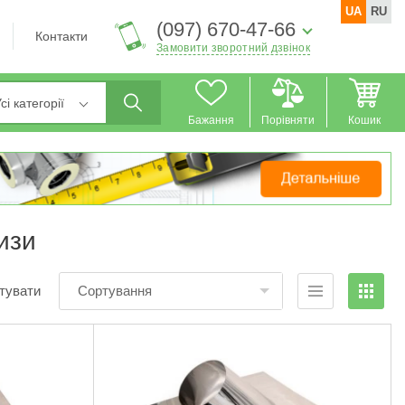
UA
RU
(097) 670-47-66
Контакти
Замовити зворотний дзвінок
сі категорії
Бажання
Порівняти
Кошик
изи
тувати
Сортування