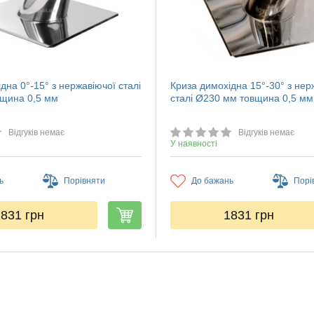
дна 0°-15° з нержавіючої сталі
Криза димохідна 15°-30° з нер
щина 0,5 мм
сталі Ø230 мм товщина 0,5 мм
Відгуків немає
Відгуків немає
У наявності
ь
Порівняти
До бажань
Порі
1831
грн
1831
грн