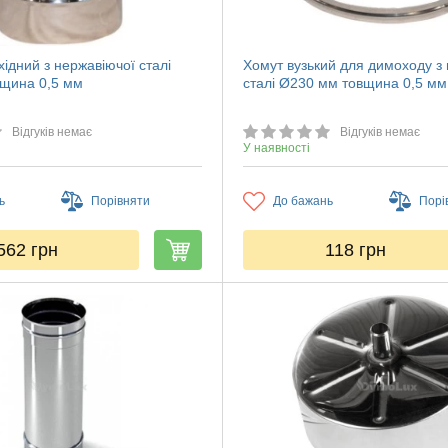
ідний з нержавіючої сталі
Хомут вузький для димоходу з
щина 0,5 мм
сталі Ø230 мм товщина 0,5 мм
Відгуків немає
Відгуків немає
У наявності
ь
Порівняти
До бажань
Порі
562
грн
118
грн