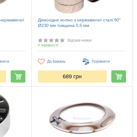
 нержавіючої
Димохідне коліно з нержавіючої сталі 90°
Ø230 мм товщина 0,5 мм
Відгуків немає
У наявності
вняти
До бажань
Порівняти
689
грн