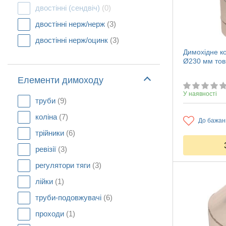
двостінні (сендвіч)
(0)
двостінні нерж/нерж
(3)
двостінні нерж/оцинк
(3)
Димохідне ко
Ø230 мм тов
Елементи димоходу
У наявності
труби
(9)
коліна
(7)
До бажан
трійники
(6)
ревізії
(3)
регулятори тяги
(3)
лійки
(1)
труби-подовжувачі
(6)
проходи
(1)