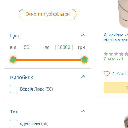
Очистити усі фільтри
Димохідне ко
Ціна
Ø230 мм тов
від
до
грн
У наявності
До бажан
Виробник
Версія Люкс
(58)
Тип
одностінні
(58)