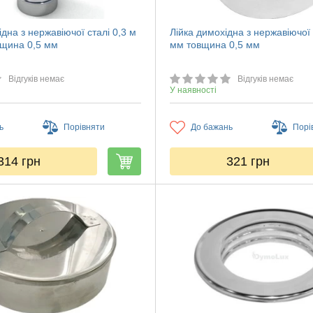
дна з нержавіючої сталі 0,3 м
Лійка димохідна з нержавіючої
щина 0,5 мм
мм товщина 0,5 мм
Відгуків немає
Відгуків немає
У наявності
ь
Порівняти
До бажань
Порі
314
грн
321
грн