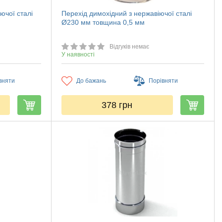
ючої сталі
Перехід димохідний з нержавіючої сталі
Ø230 мм товщина 0,5 мм
Відгуків немає
У наявності
вняти
До бажань
Порівняти
378
грн