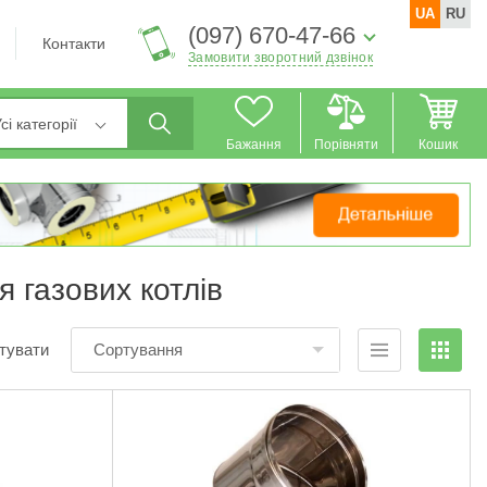
UA
RU
(097) 670-47-66
Контакти
Замовити зворотний дзвінок
сі категорії
Бажання
Порівняти
Кошик
я газових котлів
тувати
Сортування