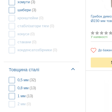
хомути
(3)
шибери
(3)
Грибок димох
кронштейни
(0)
Ø230 мм тов
стабілізатори тяги
(0)
конуси
(0)
У наявності
стакани
(0)
конденсатозбірники
(0)
До бажан
Товщина сталі
0,5 мм
(32)
0,8 мм
(13)
1 мм
(13)
2 мм
(0)