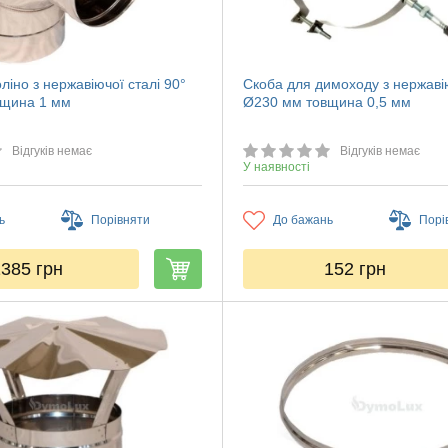
ліно з нержавіючої сталі 90°
Скоба для димоходу з нержавію
вщина 1 мм
Ø230 мм товщина 0,5 мм
Відгуків немає
Відгуків немає
У наявності
ь
Порівняти
До бажань
Порі
1385
грн
152
грн