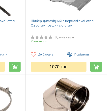
чої сталі
Шибер димохідний з нержавіючої сталі
Ø230 мм товщина 0,5 мм
Відгуків немає
У наявності
вняти
До бажань
Порівняти
1070
грн