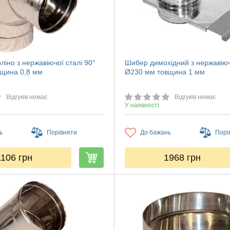
ліно з нержавіючої сталі 90°
Шибер димохідний з нержавіюч
щина 0,8 мм
Ø230 мм товщина 1 мм
Відгуків немає
Відгуків немає
У наявності
ь
Порівняти
До бажань
Порі
1106
грн
1968
грн