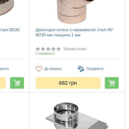
сталі Ø230
Димохідне коліно з нержавіючої сталі 45°
Ø230 мм товщина 1 мм
Відгуків немає
У наявності
вняти
До бажань
Порівняти
682
грн