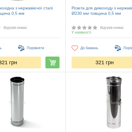
охідна з нержавіючої сталі
Розета для димоходу з нержаві
щина 0,5 мм
Ø230 мм товщина 0,5 мм
Відгуків немає
Відгуків немає
У наявності
ь
Порівняти
До бажань
Порі
321
грн
321
грн