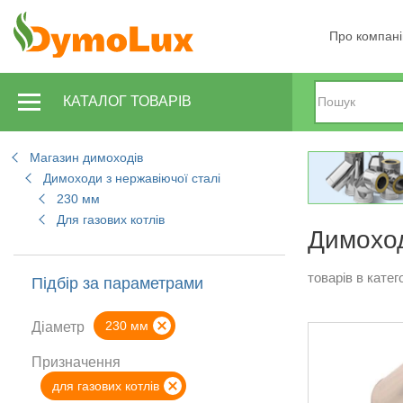
Про компан
КАТАЛОГ ТОВАРІВ
Магазин димоходів
Димоходи з нержавіючої сталі
230 мм
Для газових котлів
Димоход
товарів в катего
Підбір за параметрами
230 мм
Діаметр
Призначення
для газових котлів