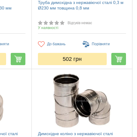
Труба димохідна з нержавіючої сталі 0,3 м
230 мм
Ø230 мм товщина 0,8 мм
Відгуків немає
У наявності
вняти
До бажань
Порівняти
502
грн
чої сталі
Димохідне коліно з нержавіючої сталі