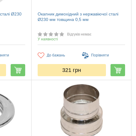
 сталі Ø230
Окапник димохідний з нержавіючої сталі
Ø230 мм товщина 0,5 мм
Відгуків немає
У наявності
вняти
До бажань
Порівняти
321
грн