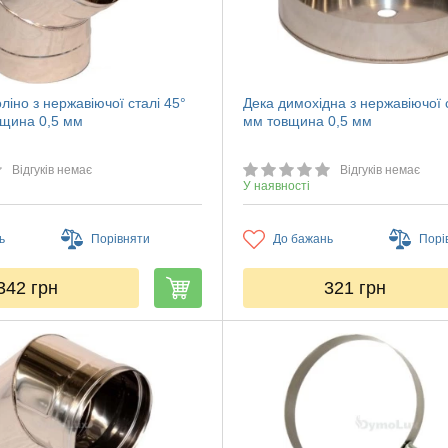
ліно з нержавіючої сталі 45°
Дека димохідна з нержавіючої 
щина 0,5 мм
мм товщина 0,5 мм
Відгуків немає
Відгуків немає
У наявності
ь
Порівняти
До бажань
Порі
342
грн
321
грн