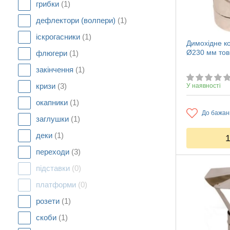
грибки
(1)
дефлектори (волпери)
(1)
іскрогасники
(1)
Димохідне ко
Ø230 мм то
флюгери
(1)
закінчення
(1)
кризи
(3)
У наявності
окапники
(1)
До бажан
заглушки
(1)
деки
(1)
переходи
(3)
підставки
(0)
платформи
(0)
розети
(1)
скоби
(1)