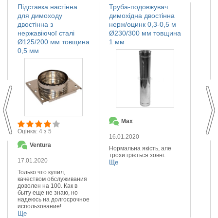
Підставка настінна
Труба-подовжувач
Іскро
для димоходу
димохідна двостінна
димох
двостінна з
нерж/оцинк 0,3-0,5 м
нержа
нержавіючої сталі
Ø230/300 мм товщина
Ø110
Ø125/200 мм товщина
1 мм
мм
0,5 мм
Max
О
Оцінка: 4 з 5
16.01.2020
14.01
Ventura
Нормальна якість, але
Якісна
трохи гріється зовні.
Реком
17.01.2020
Ще
Ще
Только что купил,
качеством обслуживания
доволен на 100. Как в
быту еще не знаю, но
надеюсь на долгосрочное
использование!
Ще