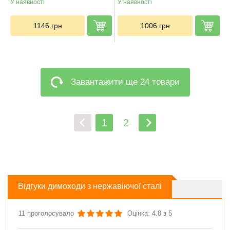
У наявності
У наявності
1146
грн
1006
грн
Завантажити ще 24 товари
1
2
Відгуки димоходи з нержавіючої сталі
11 проголосувало
Оцінка: 4.8 з 5