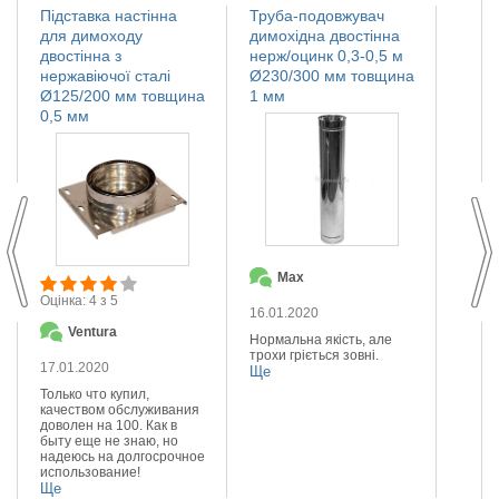
Підставка настінна
Труба-подовжувач
Іскро
для димоходу
димохідна двостінна
димох
двостінна з
нерж/оцинк 0,3-0,5 м
нержа
нержавіючої сталі
Ø230/300 мм товщина
Ø110
Ø125/200 мм товщина
1 мм
мм
0,5 мм
Max
О
Оцінка: 4 з 5
16.01.2020
14.01
Ventura
Нормальна якість, але
Якісна
трохи гріється зовні.
Реком
17.01.2020
Ще
Ще
Только что купил,
качеством обслуживания
доволен на 100. Как в
быту еще не знаю, но
надеюсь на долгосрочное
использование!
Ще