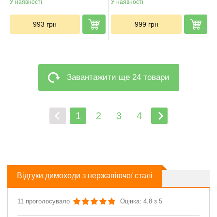
У наявності
У наявності
993
грн
999
грн
Завантажити ще 24 товари
1
2
3
4
Відгуки димоходи з нержавіючої сталі
11 проголосувало
Оцінка: 4.8 з 5