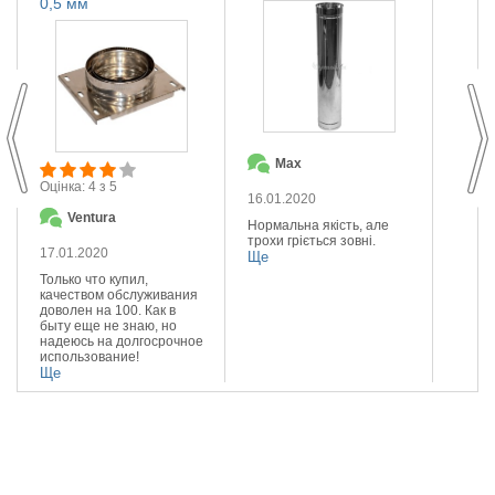
0,5 мм
Max
О
Оцінка: 4 з 5
16.01.2020
14.01
Ventura
Нормальна якість, але
Якісна
трохи гріється зовні.
Реком
17.01.2020
Ще
Ще
Только что купил,
качеством обслуживания
доволен на 100. Как в
быту еще не знаю, но
надеюсь на долгосрочное
использование!
Ще