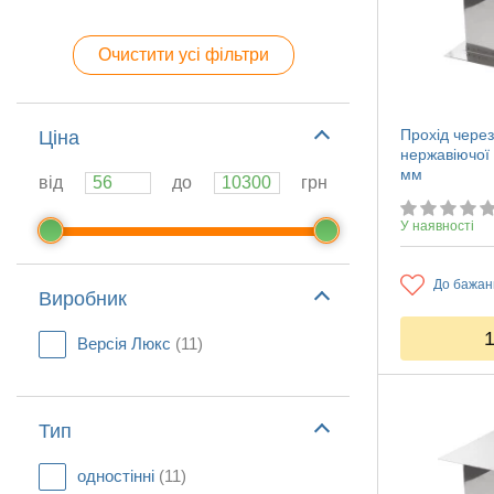
Очистити усі фільтри
Прохід через
Ціна
нержавіючої
мм
від
до
грн
У наявності
До бажан
Виробник
Версія Люкс
(11)
Тип
одностінні
(11)