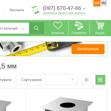
UA
RU
(097) 670-47-66
Контакти
Замовити зворотний дзвінок
сі категорії
Бажання
Порівняти
Кошик
,5 мм
тувати
Сортування