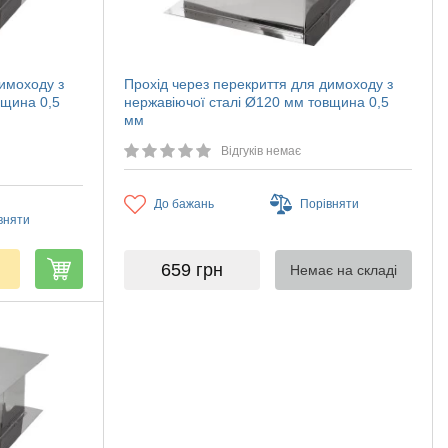
димоходу з
Прохід через перекриття для димоходу з
вщина 0,5
нержавіючої сталі Ø120 мм товщина 0,5
мм
Відгуків немає
До бажань
Порівняти
вняти
659
грн
Немає на складі