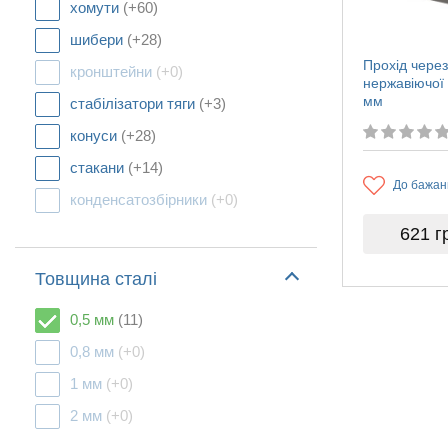
хомути
(+60)
шибери
(+28)
Прохід через
кронштейни
(+0)
нержавіючої
мм
стабілізатори тяги
(+3)
конуси
(+28)
стакани
(+14)
До бажан
конденсатозбірники
(+0)
621
г
Товщина сталі
0,5 мм
(11)
0,8 мм
(+0)
1 мм
(+0)
2 мм
(+0)