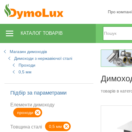
Про компан
КАТАЛОГ ТОВАРІВ
Магазин димоходів
Димоходи з нержавіючої сталі
Проходи
0,5 мм
Димоход
товарів в катего
Підбір за параметрами
Елементи димоходу
проходи
0,5 мм
Товщина сталі