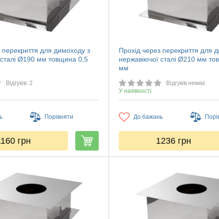
 перекриття для димоходу з
Прохід через перекриття для 
 сталі Ø190 мм товщина 0,5
нержавіючої сталі Ø210 мм то
мм
Відгуків: 2
Відгуків немає
У наявності
ь
Порівняти
До бажань
Порі
1160
грн
1236
грн