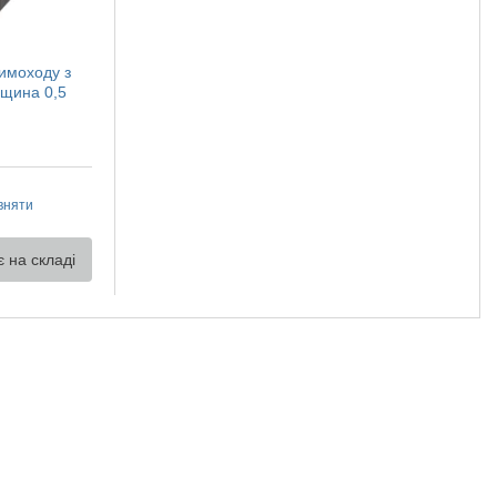
димоходу з
вщина 0,5
вняти
 на складі