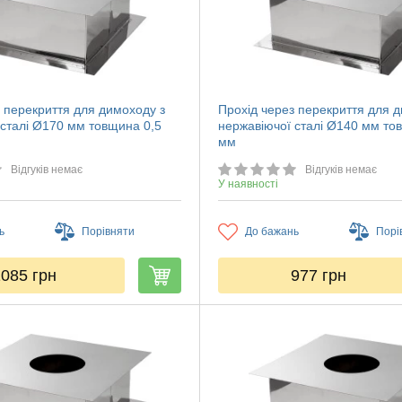
 перекриття для димоходу з
Прохід через перекриття для 
 сталі Ø170 мм товщина 0,5
нержавіючої сталі Ø140 мм то
мм
Відгуків немає
Відгуків немає
У наявності
ь
Порівняти
До бажань
Порі
1085
грн
977
грн