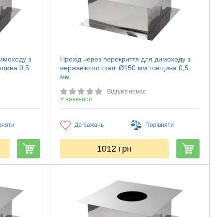
димоходу з
Прохід через перекриття для димоходу з
вщина 0,5
нержавіючої сталі Ø150 мм товщина 0,5
мм
Відгуків немає
У наявності
вняти
До бажань
Порівняти
1012
грн