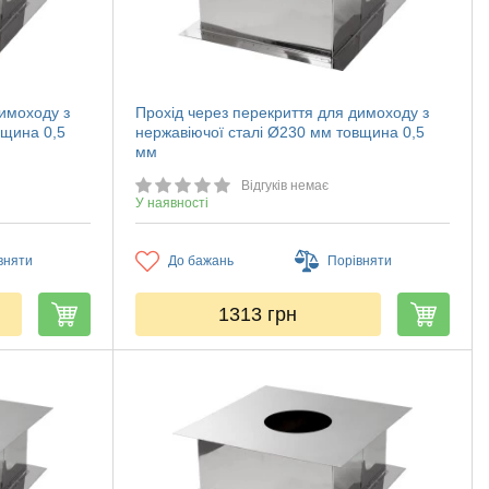
димоходу з
Прохід через перекриття для димоходу з
вщина 0,5
нержавіючої сталі Ø230 мм товщина 0,5
мм
Відгуків немає
У наявності
вняти
До бажань
Порівняти
1313
грн