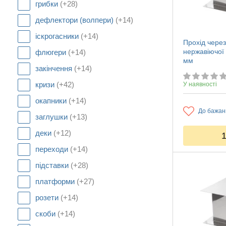
грибки
(+28)
дефлектори (волпери)
(+14)
іскрогасники
(+14)
Прохід через
нержавіючої
флюгери
(+14)
мм
закінчення
(+14)
кризи
(+42)
У наявності
окапники
(+14)
До бажан
заглушки
(+13)
деки
(+12)
переходи
(+14)
підставки
(+28)
платформи
(+27)
розети
(+14)
скоби
(+14)