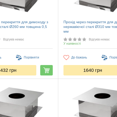
 перекриття для димоходу з
Прохід через перекриття для 
 сталі Ø260 мм товщина 0,5
нержавіючої сталі Ø310 мм то
мм
Відгуків немає
Відгуків немає
У наявності
ь
Порівняти
До бажань
Порі
1432
грн
1640
грн