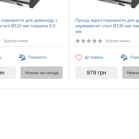
 перекриття для димоходу з
Прохід через перекриття для 
 сталі Ø110 мм товщина 0,5
нержавіючої сталі Ø130 мм то
мм
Відгуків немає
Відгуків немає
ь
Порівняти
До бажань
Порі
рн
879
грн
Немає на складі
Немає