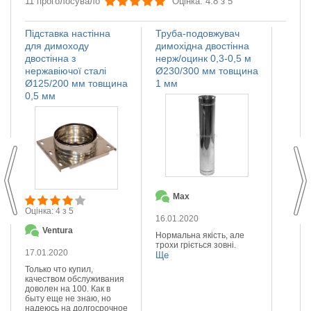
11 проголосувало
Оцінка: 4.8 з 5
Підставка настінна
Труба-подовжувач
Іскро
для димоходу
димохідна двостінна
димох
двостінна з
нерж/оцинк 0,3-0,5 м
нержа
нержавіючої сталі
Ø230/300 мм товщина
Ø110
Ø125/200 мм товщина
1 мм
мм
0,5 мм
Max
О
Оцінка: 4 з 5
16.01.2020
14.01
Ventura
Нормальна якість, але
Якісна
трохи гріється зовні.
Реком
17.01.2020
Ще
Ще
Только что купил,
качеством обслуживания
доволен на 100. Как в
быту еще не знаю, но
надеюсь на долгосрочное