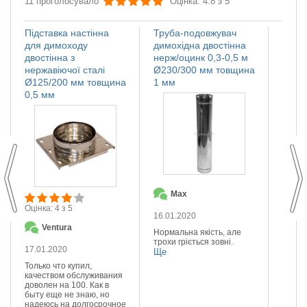
11 проголосувало
Оцінка: 4.8 з 5
Підставка настінна
Труба-подовжувач
Іскро
для димоходу
димохідна двостінна
димох
двостінна з
нерж/оцинк 0,3-0,5 м
нержа
нержавіючої сталі
Ø230/300 мм товщина
Ø110
Ø125/200 мм товщина
1 мм
мм
0,5 мм
Max
О
Оцінка: 4 з 5
16.01.2020
14.01
Ventura
Нормальна якість, але
Якісна
трохи гріється зовні.
Реком
17.01.2020
Ще
Ще
Только что купил,
качеством обслуживания
доволен на 100. Как в
быту еще не знаю, но
надеюсь на долгосрочное