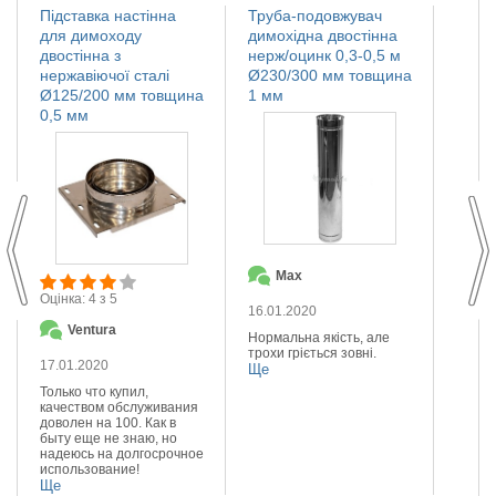
Підставка настінна
Труба-подовжувач
Іскро
для димоходу
димохідна двостінна
димох
двостінна з
нерж/оцинк 0,3-0,5 м
нержа
нержавіючої сталі
Ø230/300 мм товщина
Ø110
Ø125/200 мм товщина
1 мм
мм
0,5 мм
Max
О
Оцінка: 4 з 5
16.01.2020
14.01
Ventura
Нормальна якість, але
Якісна
трохи гріється зовні.
Реком
17.01.2020
Ще
Ще
Только что купил,
качеством обслуживания
доволен на 100. Как в
быту еще не знаю, но
надеюсь на долгосрочное
использование!
Ще