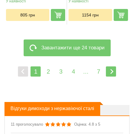
У наявності
У наявності
805
грн
1154
грн
Завантажити ще 24 товари
1
2
3
4
...
7
Відгуки димоходи з нержавіючої сталі
11 проголосувало
Оцінка: 4.8 з 5