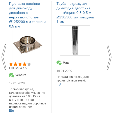
Підставка настінна
Труба-подовжувач
Іскро
для димоходу
димохідна двостінна
димох
двостінна з
нерж/оцинк 0,3-0,5 м
нержа
нержавіючої сталі
Ø230/300 мм товщина
Ø110
Ø125/200 мм товщина
1 мм
мм
0,5 мм
Max
О
Оцінка: 4 з 5
16.01.2020
14.01
Ventura
Нормальна якість, але
Якісна
трохи гріється зовні.
Реком
17.01.2020
Ще
Ще
Только что купил,
качеством обслуживания
доволен на 100. Как в
быту еще не знаю, но
надеюсь на долгосрочное
использование!
Ще