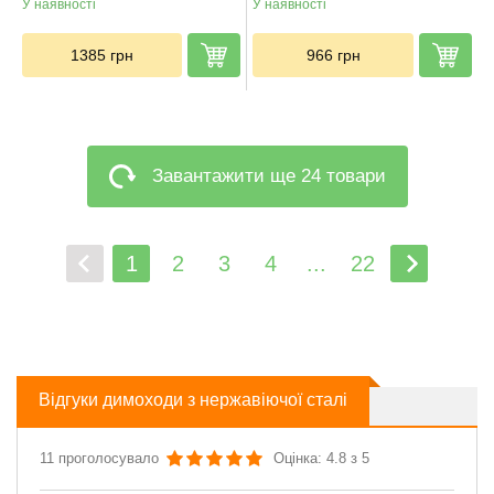
У наявності
У наявності
1385
грн
966
грн
Завантажити ще 24 товари
1
2
3
4
...
22
Відгуки димоходи з нержавіючої сталі
11 проголосувало
Оцінка: 4.8 з 5