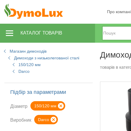
Про компан
КАТАЛОГ ТОВАРІВ
Магазин димоходів
Димоход
Димоходи з низьколегованої сталі
150/120 мм
товарів в катего
Darco
Підбір за параметрами
150/120 мм
Діаметр
Darco
Виробник