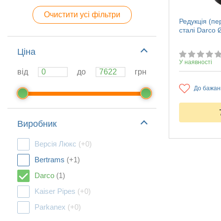
Очистити усі фільтри
Редукція (пе
сталі Darco
Ціна
У наявності
від
до
грн
До бажан
Виробник
Версія Люкс
(+0)
Bertrams
(+1)
Darco
(1)
Kaiser Pipes
(+0)
Parkanex
(+0)