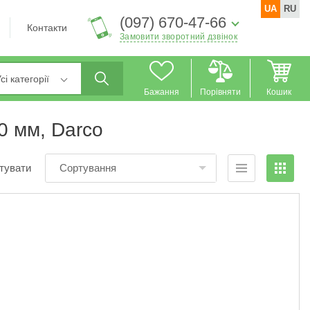
UA
RU
(097) 670-47-66
Контакти
Замовити зворотний дзвінок
сі категорії
Бажання
Порівняти
Кошик
0 мм, Darco
тувати
Сортування