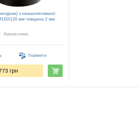
рехідник) з низьколегованої
 Ø150/120 мм товщина 2 мм
Відгуків немає
ь
Порівняти
773
грн