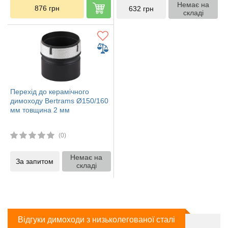
Немає на
876
грн
632
грн
складі
Перехід до керамічного
димоходу Bertrams Ø150/160
мм товщина 2 мм
(0)
Немає на
За запитом
складі
Відгуки димоходи з низьколегованої сталі