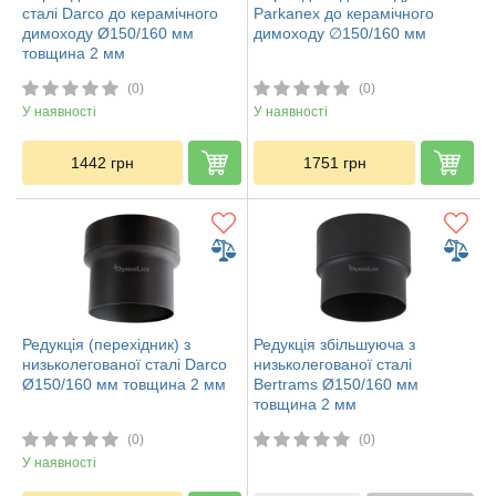
сталі Darco до керамічного
Parkanex до керамічного
димоходу Ø150/160 мм
димоходу ∅150/160 мм
товщина 2 мм
(0)
(0)
У наявності
У наявності
1442
грн
1751
грн
Редукція (перехідник) з
Редукція збільшуюча з
низьколегованої сталі Darco
низьколегованої сталі
Ø150/160 мм товщина 2 мм
Bertrams Ø150/160 мм
товщина 2 мм
(0)
(0)
У наявності