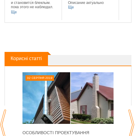
и становится блеклым.
Описание актуально
пока этого не наблюдал.
Ще
доволен качеством и
Ще
цветом.
Корисні статті
02 СЕРПНЯ 2019
ОСОБЛИВОСТІ ПРОЕКТУВАННЯ