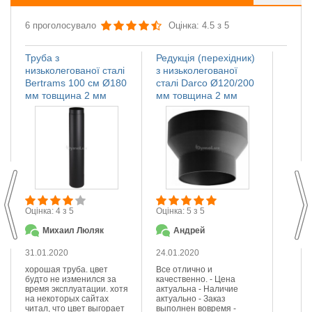
6 проголосувало
Оцінка: 4.5 з 5
Труба з
Редукція (перехідник)
Регул
низьколегованої сталі
з низьколегованої
низьк
Bertrams 100 см Ø180
сталі Darco Ø120/200
Верс
мм товщина 2 мм
мм товщина 2 мм
товщ
М
Оцінка: 4 з 5
Оцінка: 5 з 5
П
Михаил Люляк
Андрей
23.01
31.01.2020
24.01.2020
Сподо
сталі.
хорошая труба. цвет
Все отлично и
діамет
будто не изменился за
качественно. - Цена
Задов
время эксплуатации. хотя
актуальна - Наличие
ціною.
на некоторых сайтах
актуально - Заказ
Ще
читал, что цвет выгорает
выполнен вовремя -