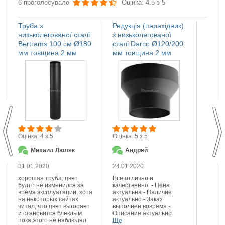
6 проголосувало
Оцінка: 4.5 з 5
Труба з
Редукція (перехідник)
Регул
низьколегованої сталі
з низьколегованої
низьк
Bertrams 100 см Ø180
сталі Darco Ø120/200
Верс
мм товщина 2 мм
мм товщина 2 мм
товщ
М
Оцінка: 4 з 5
Оцінка: 5 з 5
П
Михаил Люляк
Андрей
23.01
31.01.2020
24.01.2020
Сподо
сталі.
хорошая труба. цвет
Все отлично и
діамет
будто не изменился за
качественно. - Цена
Задов
время эксплуатации. хотя
актуальна - Наличие
ціною.
на некоторых сайтах
актуально - Заказ
Ще
читал, что цвет выгорает
выполнен вовремя -
и становится блеклым.
Описание актуально
пока этого не наблюдал.
Ще