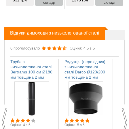
складі
складі
Відгуки димоходи з низьколегованої сталі
6 проголосувало
Оцінка: 4.5 з 5
Труба з
Редукція (перехідник)
Регул
низьколегованої сталі
з низьколегованої
низьк
Bertrams 100 см Ø180
сталі Darco Ø120/200
Верс
мм товщина 2 мм
мм товщина 2 мм
товщ
М
Оцінка: 4 з 5
Оцінка: 5 з 5
П