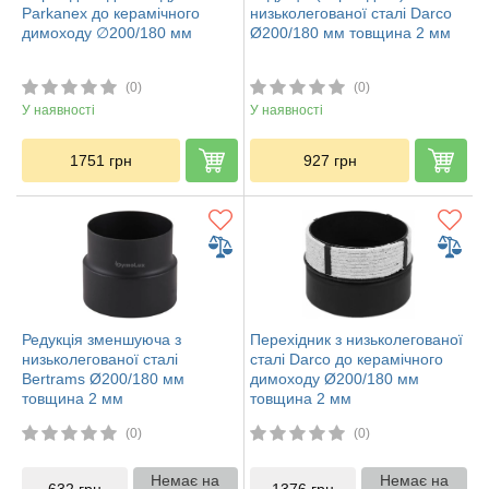
Parkanex до керамічного
низьколегованої сталі Darco
димоходу ∅200/180 мм
Ø200/180 мм товщина 2 мм
(0)
(0)
У наявності
У наявності
1751
грн
927
грн
Редукція зменшуюча з
Перехідник з низьколегованої
низьколегованої сталі
сталі Darco до керамічного
Bertrams Ø200/180 мм
димоходу Ø200/180 мм
товщина 2 мм
товщина 2 мм
(0)
(0)
Немає на
Немає на
632
грн
1376
грн