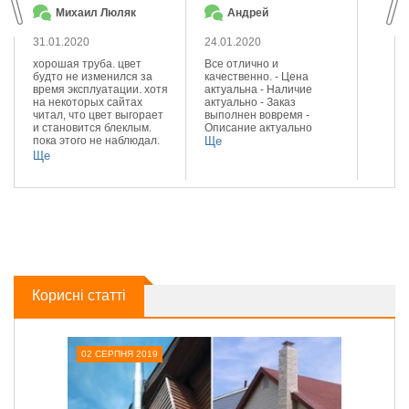
Михаил Люляк
Андрей
23.01
31.01.2020
24.01.2020
Сподо
сталі.
хорошая труба. цвет
Все отлично и
діамет
будто не изменился за
качественно. - Цена
Задов
время эксплуатации. хотя
актуальна - Наличие
ціною.
на некоторых сайтах
актуально - Заказ
Ще
читал, что цвет выгорает
выполнен вовремя -
и становится блеклым.
Описание актуально
пока этого не наблюдал.
Ще
доволен качеством и
Ще
цветом.
Корисні статті
02 СЕРПНЯ 2019