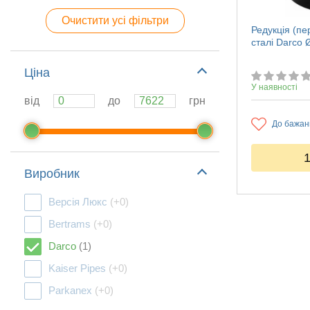
Очистити усі фільтри
Редукція (пе
сталі Darco
Ціна
У наявності
від
до
грн
До бажан
Виробник
Версія Люкс
(+0)
Bertrams
(+0)
Darco
(1)
Kaiser Pipes
(+0)
Parkanex
(+0)