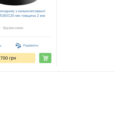
рехідник) з низьколегованої
 Ø180/120 мм товщина 2 мм
Відгуків немає
ь
Порівняти
1700
грн