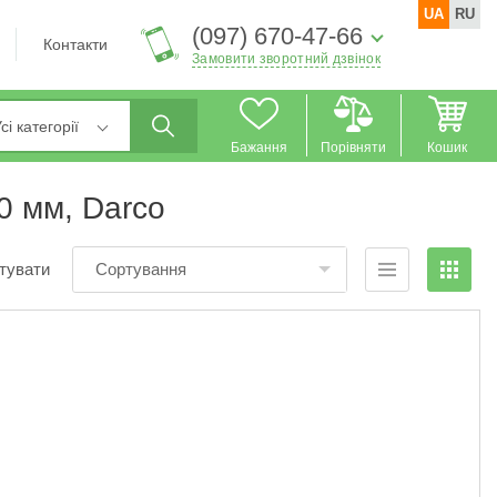
UA
RU
(097) 670-47-66
Контакти
Замовити зворотний дзвінок
сі категорії
Бажання
Порівняти
Кошик
0 мм, Darco
тувати
Сортування