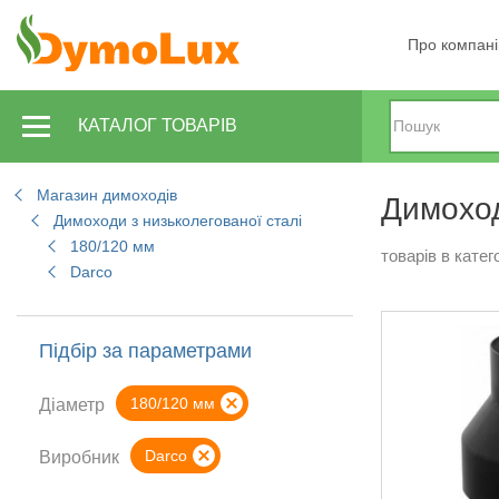
Про компан
КАТАЛОГ ТОВАРІВ
Магазин димоходів
Димоход
Димоходи з низьколегованої сталі
180/120 мм
товарів в катего
Darco
Підбір за параметрами
180/120 мм
Діаметр
Darco
Виробник