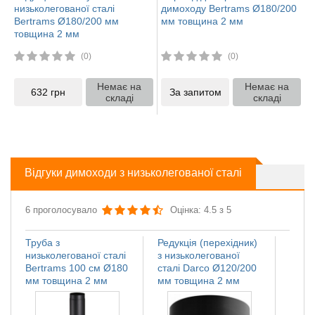
низьколегованої сталі
димоходу Bertrams Ø180/200
Bertrams Ø180/200 мм
мм товщина 2 мм
товщина 2 мм
(0)
(0)
Немає на
Немає на
632
грн
За запитом
складі
складі
Відгуки димоходи з низьколегованої сталі
6 проголосувало
Оцінка: 4.5 з 5
Труба з
Редукція (перехідник)
Регул
низьколегованої сталі
з низьколегованої
низьк
Bertrams 100 см Ø180
сталі Darco Ø120/200
Верс
мм товщина 2 мм
мм товщина 2 мм
товщ