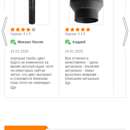
М
Оцінка: 4 з 5
Оцінка: 5 з 5
П
Михаил Люляк
Андрей
23.01
31.01.2020
24.01.2020
Сподо
сталі.
хорошая труба. цвет
Все отлично и
діамет
будто не изменился за
качественно. - Цена
Задов
время эксплуатации. хотя
актуальна - Наличие
ціною.
на некоторых сайтах
актуально - Заказ
Ще
читал, что цвет выгорает
выполнен вовремя -
и становится блеклым.
Описание актуально
пока этого не наблюдал.
Ще
доволен качеством и
Ще
цветом.