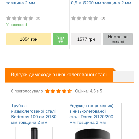
товщина 2 мм
0,5 м Ø200 мм товщина 2 мм
(0)
(0)
У наявності
Немає на
1854
грн
1577
грн
складі
Відгуки димоходи з низьколегованої сталі
6 проголосувало
Оцінка: 4.5 з 5
Труба з
Редукція (перехідник)
Регул
низьколегованої сталі
з низьколегованої
низьк
Bertrams 100 см Ø180
сталі Darco Ø120/200
Верс
мм товщина 2 мм
мм товщина 2 мм
товщ