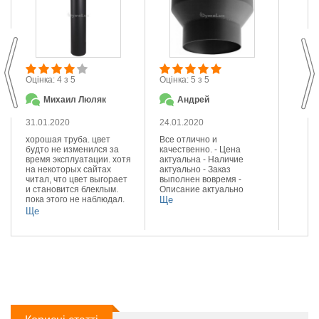
М
Оцінка: 4 з 5
Оцінка: 5 з 5
П
Михаил Люляк
Андрей
23.01
31.01.2020
24.01.2020
Сподо
сталі.
хорошая труба. цвет
Все отлично и
діамет
будто не изменился за
качественно. - Цена
Задов
время эксплуатации. хотя
актуальна - Наличие
ціною.
на некоторых сайтах
актуально - Заказ
Ще
читал, что цвет выгорает
выполнен вовремя -
и становится блеклым.
Описание актуально
пока этого не наблюдал.
Ще
доволен качеством и
Ще
цветом.