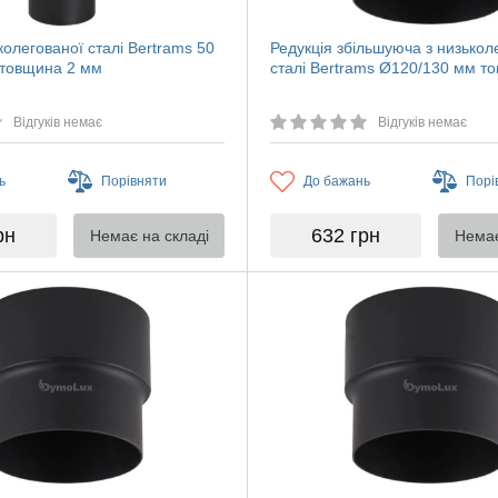
колегованої сталі Bertrams 50
Редукція збільшуюча з низькол
товщина 2 мм
сталі Bertrams Ø120/130 мм т
Відгуків немає
Відгуків немає
ь
Порівняти
До бажань
Порі
рн
632
грн
Немає на складі
Немає