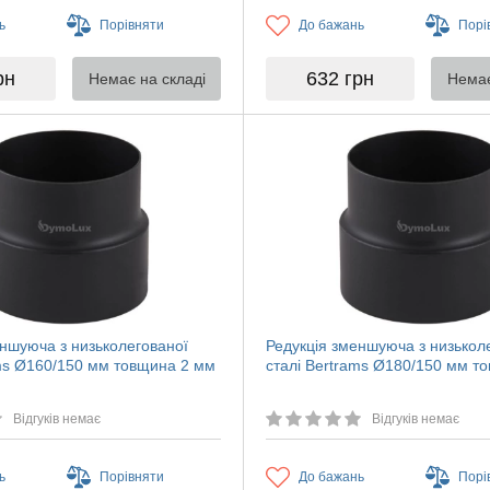
ь
Порівняти
До бажань
Порі
рн
632
грн
Немає на складі
Немає
еншуюча з низьколегованої
Редукція зменшуюча з низькол
ams Ø160/150 мм товщина 2 мм
сталі Bertrams Ø180/150 мм т
Відгуків немає
Відгуків немає
ь
Порівняти
До бажань
Порі