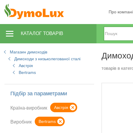
Про компан
КАТАЛОГ ТОВАРІВ
Магазин димоходів
Димоход
Димоходи з низьколегованої сталі
Австрія
товарів в катего
Bertrams
Підбір за параметрами
Австрія
Країна-виробник
Bertrams
Виробник