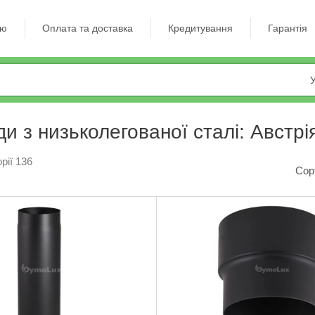
ію
Оплата та доставка
Кредитування
Гарантія
У
и з низьколегованої сталі: Австрі
рії 136
Сор