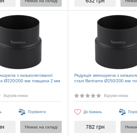
рн
632
грн
Немає на складі
Немає
еншуюча з низьколегованої
Редукція зменшуюча з низькол
ams Ø220/200 мм товщина 2 мм
сталі Bertrams Ø250/200 мм т
Відгуків немає
Відгуків немає
ь
Порівняти
До бажань
Порі
рн
782
грн
Немає на складі
Немає