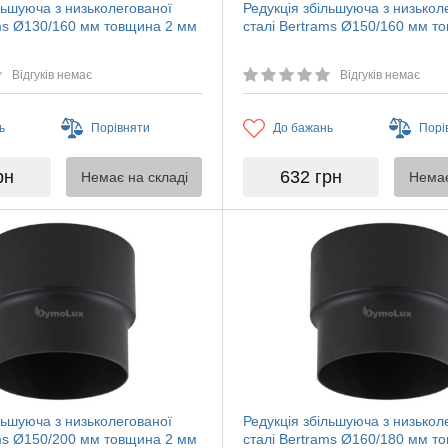
льшуюча з низьколегованої
Редукція збільшуюча з низькол
ams Ø130/160 мм товщина 2 мм
сталі Bertrams Ø150/160 мм т
Відгуків немає
Відгуків немає
ь
Порівняти
До бажань
Порі
рн
632
грн
Немає на складі
Немає
льшуюча з низьколегованої
Редукція збільшуюча з низькол
ams Ø150/200 мм товщина 2 мм
сталі Bertrams Ø160/180 мм т