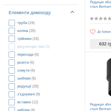
Редукція збі
сталі Bertr
Елементи димоходу
труби
(24)
коліна
(20)
До бажан
трійники
(16)
632
г
регулятори тяги
(0)
переходи
(6)
розети
(6)
хомути
(6)
шибери
(6)
редукції
(28)
з'єднувачі
(8)
вставки
(12)
Редукція збі
сталі Bertr
набори
(4)