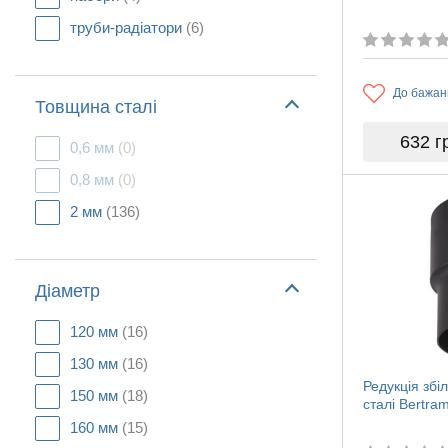
труби-радіатори
(6)
До бажан
Товщина сталі
632
г
0,6 мм
(0)
0,8 мм
(0)
2 мм
(136)
Діаметр
120 мм
(16)
130 мм
(16)
Редукція збі
150 мм
(18)
сталі Bertr
160 мм
(15)