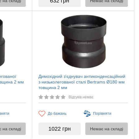
632
грн
 на складі
Немає на складі
егованої
Димохідний з'єднувач антиконденсаційний
овщина 2 мм
з низьколегованої сталі Bertrams Ø180 мм
товщина 2 мм
Відгуків немає
вняти
До бажань
Порівняти
1022
грн
 на складі
Немає на складі