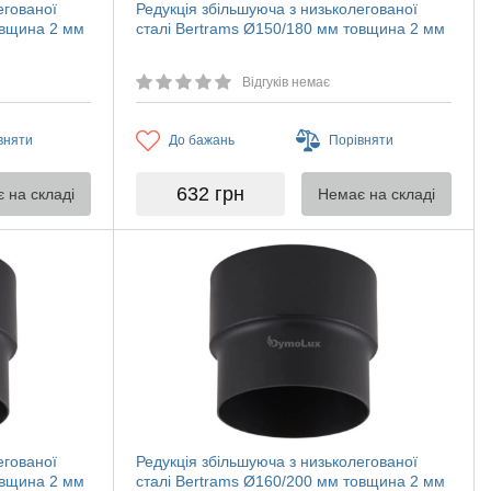
егованої
Редукція збільшуюча з низьколегованої
овщина 2 мм
сталі Bertrams Ø150/180 мм товщина 2 мм
Відгуків немає
вняти
До бажань
Порівняти
632
грн
 на складі
Немає на складі
егованої
Редукція збільшуюча з низьколегованої
овщина 2 мм
сталі Bertrams Ø160/200 мм товщина 2 мм