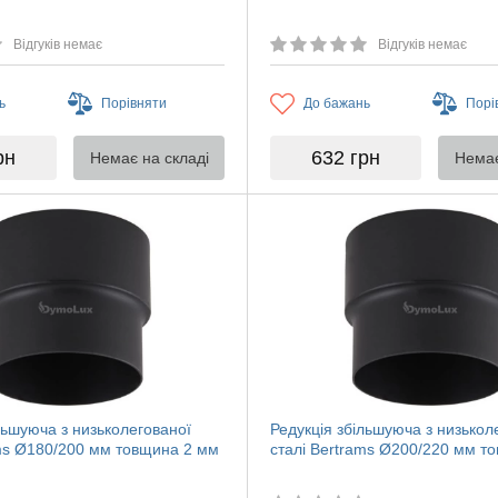
Відгуків немає
Відгуків немає
ь
Порівняти
До бажань
Порі
рн
632
грн
Немає на складі
Немає
льшуюча з низьколегованої
Редукція збільшуюча з низькол
ams Ø180/200 мм товщина 2 мм
сталі Bertrams Ø200/220 мм т