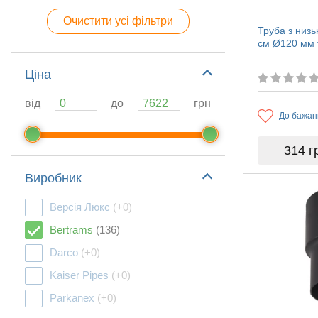
Очистити усі фільтри
Труба з низь
см Ø120 мм 
Ціна
від
до
грн
До бажан
314
г
Виробник
Версія Люкс
(+0)
Bertrams
(136)
Darco
(+0)
Kaiser Pipes
(+0)
Parkanex
(+0)