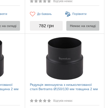
Відгуків немає
вняти
До бажань
Порівняти
782
грн
 на складі
Немає на складі
егованої
Редукція зменшуюча з низьколегованої
овщина 2 мм
сталі Bertrams Ø150/130 мм товщина 2 мм
Відгуків немає