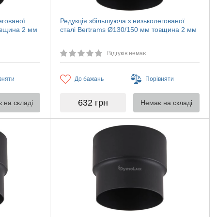
егованої
Редукція збільшуюча з низьколегованої
овщина 2 мм
сталі Bertrams Ø130/150 мм товщина 2 мм
Відгуків немає
вняти
До бажань
Порівняти
632
грн
 на складі
Немає на складі