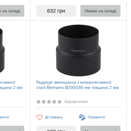
632
грн
 на складі
Немає на складі
егованої
Редукція зменшуюча з низьколегованої
овщина 2 мм
сталі Bertrams Ø200/180 мм товщина 2 мм
Відгуків немає
вняти
До бажань
Порівняти