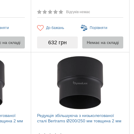
Відгуків немає
вняти
До бажань
Порівняти
632
грн
 на складі
Немає на складі
егованої
Редукція збільшуюча з низьколегованої
овщина 2 мм
сталі Bertrams Ø200/250 мм товщина 2 мм