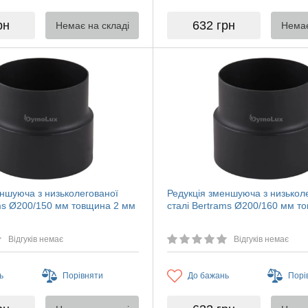
рн
632
грн
Немає на складі
Немає
еншуюча з низьколегованої
Редукція зменшуюча з низькол
ams Ø200/150 мм товщина 2 мм
сталі Bertrams Ø200/160 мм т
Відгуків немає
Відгуків немає
ь
Порівняти
До бажань
Порі