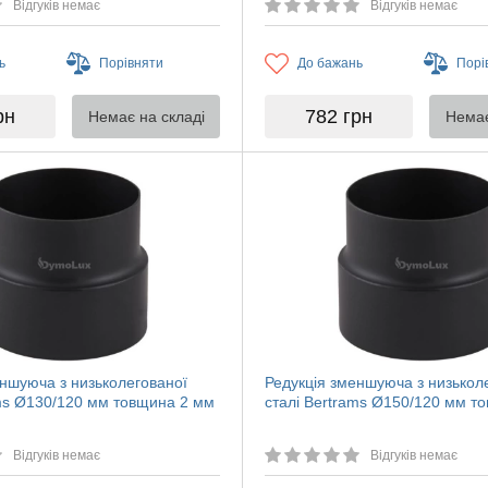
Відгуків немає
Відгуків немає
ь
Порівняти
До бажань
Порі
рн
782
грн
Немає на складі
Немає
еншуюча з низьколегованої
Редукція зменшуюча з низькол
ams Ø130/120 мм товщина 2 мм
сталі Bertrams Ø150/120 мм т
Відгуків немає
Відгуків немає