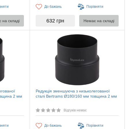
вняти
До бажань
Порівняти
632
грн
 на складі
Немає на складі
егованої
Редукція зменшуюча з низьколегованої
овщина 2 мм
сталі Bertrams Ø180/160 мм товщина 2 мм
Відгуків немає
вняти
До бажань
Порівняти