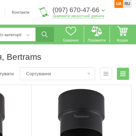
UA
RU
(097) 670-47-66
Контакти
Замовити зворотний дзвінок
сі категорії
Бажання
Порівняти
Кошик
я, Bertrams
тувати
Сортування