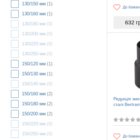
130/150 мм
(1)
До бажан
130/160 мм
(1)
632
г
130/180 мм
(0)
130/200 мм
(0)
130/220 мм
(0)
130/250 мм
(0)
150/120 мм
(1)
150/130 мм
(1)
150/140 мм
(0)
150/160 мм
(2)
Редукція зм
150/180 мм
(2)
сталі Bertr
150/200 мм
(2)
150/220 мм
(0)
150/250 мм
(0)
До бажан